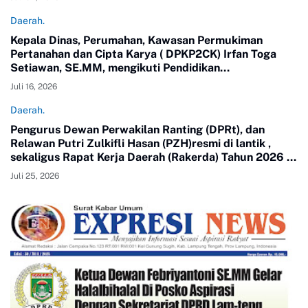
Buyut, Kecamatan Gunung Sugih.
Daerah.
Kepala Dinas, Perumahan, Kawasan Permukiman
Pertanahan dan Cipta Karya ( DPKP2CK) Irfan Toga
Setiawan, SE.MM, mengikuti Pendidikan
Kepemimpinan Nasional ( PKN) Tingkat II Angkatan 24
Juli 16, 2026
tahun 2026.
Daerah.
Pengurus Dewan Perwakilan Ranting (DPRt), dan
Relawan Putri Zulkifli Hasan (PZH)resmi di lantik ,
sekaligus Rapat Kerja Daerah (Rakerda) Tahun 2026 di
Gedung Sesat Kota Pemerintah Kota Metro
Juli 25, 2026