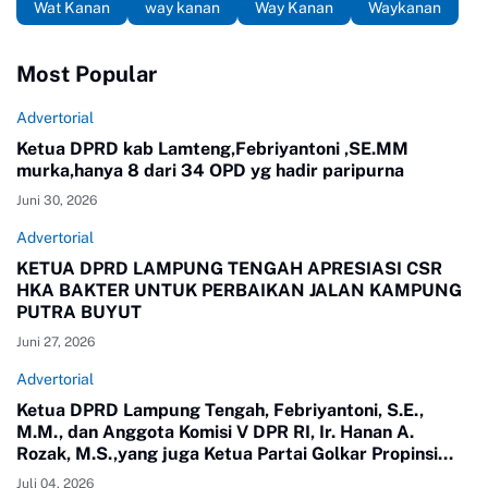
Wat Kanan
way kanan
Way Kanan
Waykanan
Most Popular
Advertorial
Ketua DPRD kab Lamteng,Febriyantoni ,SE.MM
murka,hanya 8 dari 34 OPD yg hadir paripurna
Juni 30, 2026
Advertorial
KETUA DPRD LAMPUNG TENGAH APRESIASI CSR
HKA BAKTER UNTUK PERBAIKAN JALAN KAMPUNG
PUTRA BUYUT
Juni 27, 2026
Advertorial
Ketua DPRD Lampung Tengah, Febriyantoni, S.E.,
M.M., dan Anggota Komisi V DPR RI, Ir. Hanan A.
Rozak, M.S.,yang juga Ketua Partai Golkar Propinsi
Lampung meninjau langsung jalan di Kampung Putra
Juli 04, 2026