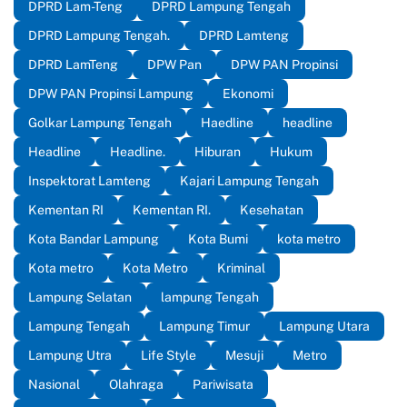
DPRD Lam-Teng
DPRD Lampung Tengah
DPRD Lampung Tengah.
DPRD Lamteng
DPRD LamTeng
DPW Pan
DPW PAN Propinsi
DPW PAN Propinsi Lampung
Ekonomi
Golkar Lampung Tengah
Haedline
headline
Headline
Headline.
Hiburan
Hukum
Inspektorat Lamteng
Kajari Lampung Tengah
Kementan RI
Kementan RI.
Kesehatan
Kota Bandar Lampung
Kota Bumi
kota metro
Kota metro
Kota Metro
Kriminal
Lampung Selatan
lampung Tengah
Lampung Tengah
Lampung Timur
Lampung Utara
Lampung Utra
Life Style
Mesuji
Metro
Nasional
Olahraga
Pariwisata