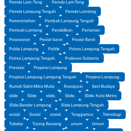
Pemda Lam- Teng
Pemda Lam-Teng
Pemda Lampung Tengah
Pemda Lamteng
Pemerintahan
Pemkab Lampung Tengah
Pemkab Lamteng
Pendidikan
Pertanian
Pesawaran
Pesisir barat
Pesisir Barat
Polda Lampung
Politik
Polres Lampung Tengah
Polres Lampung Tengah.
Prabowo Subianto
Prestasi
Propinsi Lampung
Propinsi Lampung Lampung Tengah
Propinsi Lampung.
Rumah Sakit Mitra Mulia
Ruwajurai
Seni Budaya
slide
Slide
slide.
Slide.
Slide. Kota Metro
Slide.Bandar Lampung
Slide.Lampung Tengah
sosial
Sosial
sosial.
Tanggamus
Teknologi
Tubaba
Tulang Bawang
umum
Umum