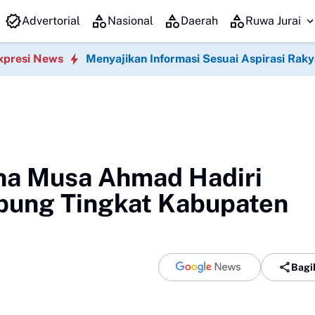
26 di Gedung Sesat Kota Pemerintah Kota Metro
Kepala Dinas, Perumaha
Advertorial
Nasional
Daerah
Ruwa Jurai
xpresi News
Menyajikan Informasi Sesuai Aspirasi Raky
na Musa Ahmad Hadiri
pung Tingkat Kabupaten
Bagi