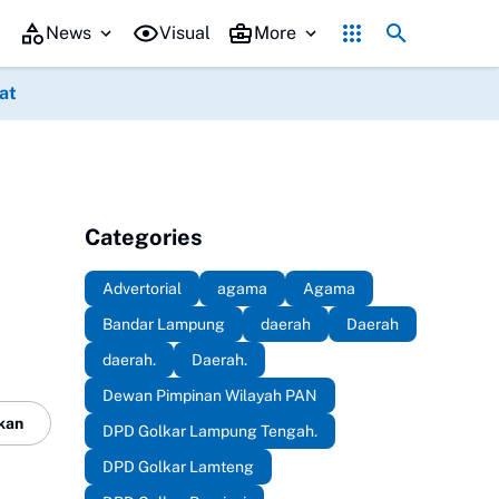
n, Kawasan Permukiman Pertanahan dan Cipta Karya ( DPKP2CK) Irfan
News
Visual
More
at
Categories
Advertorial
agama
Agama
Bandar Lampung
daerah
Daerah
daerah.
Daerah.
Dewan Pimpinan Wilayah PAN
kan
DPD Golkar Lampung Tengah.
DPD Golkar Lamteng