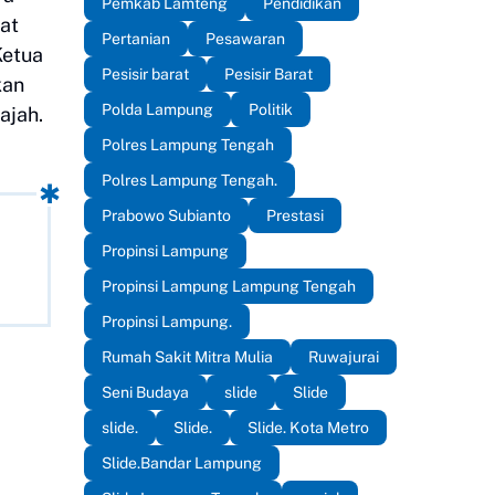
Pemkab Lamteng
Pendidikan
at
Pertanian
Pesawaran
Ketua
Pesisir barat
Pesisir Barat
kan
Polda Lampung
Politik
ajah.
Polres Lampung Tengah
Polres Lampung Tengah.
Prabowo Subianto
Prestasi
Propinsi Lampung
Propinsi Lampung Lampung Tengah
Propinsi Lampung.
Rumah Sakit Mitra Mulia
Ruwajurai
Seni Budaya
slide
Slide
slide.
Slide.
Slide. Kota Metro
Slide.Bandar Lampung