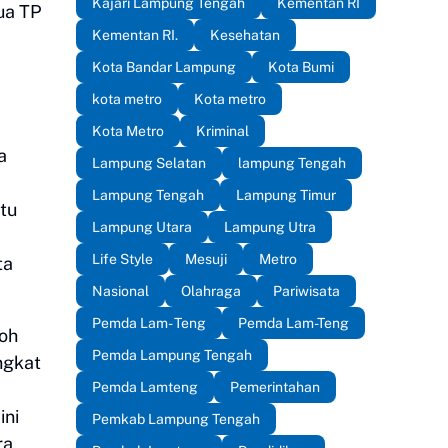
Kajari Lampung Tengah
Kementan RI
ua TP
Kementan RI.
Kesehatan
Kota Bandar Lampung
Kota Bumi
kota metro
Kota metro
Kota Metro
Kriminal
a
Lampung Selatan
lampung Tengah
Lampung Tengah
Lampung Timur
tu
Lampung Utara
Lampung Utra
Life Style
Mesuji
Metro
ta
Nasional
Olahraga
Pariwisata
Pemda Lam- Teng
Pemda Lam-Teng
oh
Pemda Lampung Tengah
ngkat
Pemda Lamteng
Pemerintahan
ini
Pemkab Lampung Tengah
ra