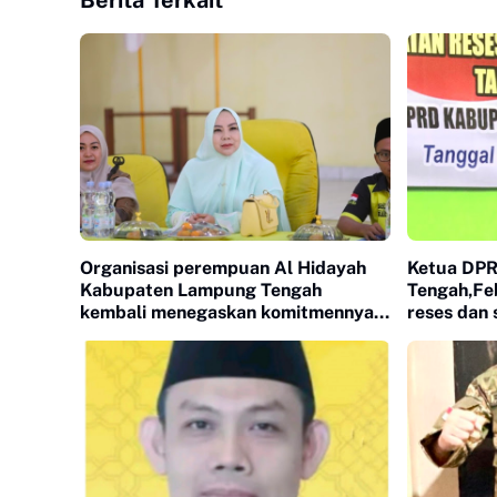
Berita Terkait
Organisasi perempuan Al Hidayah
Ketua DP
Kabupaten Lampung Tengah
Tengah,Feb
kembali menegaskan komitmennya
reses dan 
dalam memperkuat peran
di dapil 1 ( kampung putra buyut
kec. Gunu
nambah Rej
kampung S