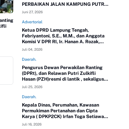
PERBAIKAN JALAN KAMPUNG PUTRA
BUYUT
Juni 27, 2026
anting
Advertorial
fli
Ketua DPRD Lampung Tengah,
Febriyantoni, S.E., M.M., dan Anggota
Komisi V DPR RI, Ir. Hanan A. Rozak,
M.S.,yang juga Ketua Partai Golkar
etro
Juli 04, 2026
Propinsi Lampung meninjau langsung
jalan di Kampung Putra Buyut,
Daerah.
Kecamatan Gunung Sugih.
Pengurus Dewan Perwakilan Ranting
(DPRt), dan Relawan Putri Zulkifli
Hasan (PZH)resmi di lantik , sekaligus
Rapat Kerja Daerah (Rakerda) Tahun
Juli 25, 2026
2026 di Gedung Sesat Kota
Pemerintah Kota Metro
Daerah.
Kepala Dinas, Perumahan, Kawasan
Permukiman Pertanahan dan Cipta
Karya ( DPKP2CK) Irfan Toga Setiawan,
SE.MM, mengikuti Pendidikan
Juli 16, 2026
Kepemimpinan Nasional ( PKN) Tingkat