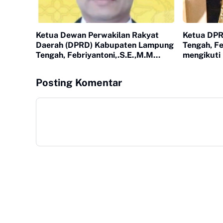
Ketua Dewan Perwakilan Rakyat
Ketua DP
Daerah (DPRD) Kabupaten Lampung
Tengah, F
Tengah, Febriyantoni,.S.E.,M.M
mengikuti
mengimbau seluruh lapisan
Pimpinan 
masyarakat untuk menjaga
Ketahanan
Posting Komentar
kerukunan dan toleransi antar umat
pada 15 Ap
beragama