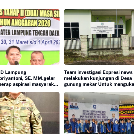
RD Lampung
Team investigasi Expresi news
riyantoni, SE. MM.gelar
melakukan kunjungan di Desa
serap aspirasi masyarakat
gunung mekar Untuk menguk
Fakta di lapangan, atas dugaa
ng Sugih, kampung
Kasus Korupsi..
o kec. Kotagajah,
idomulyo Kec. Punggur)