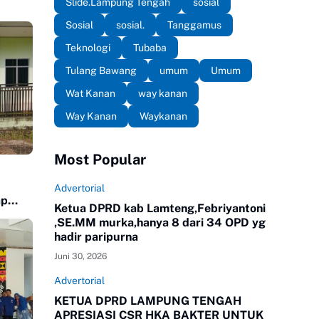
Slide.Lampung Tengah
sosial
Sosial
sosial.
Tanggamus
Teknologi
Tubaba
Tulang Bawang
umum
Umum
Wat Kanan
way kanan
Way Kanan
Waykanan
Most Popular
Advertorial
ap
Ketua DPRD kab Lamteng,Febriyantoni
n
,SE.MM murka,hanya 8 dari 34 OPD yg
hadir paripurna
Juni 30, 2026
Advertorial
KETUA DPRD LAMPUNG TENGAH
APRESIASI CSR HKA BAKTER UNTUK