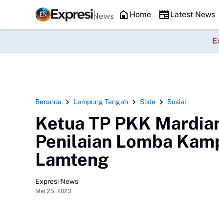
H)resmi di lantik , sekaligus Rapat Kerja Daerah (Rakerda) Tahun 20
Headline
Home
Latest News
E
Beranda
Lampung Tengah
Slide
Sosial
Ketua TP PKK Mardia
Penilaian Lomba Kam
Lamteng
Expresi News
Mei 25, 2023