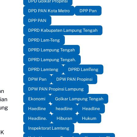
DPD Golkar Propinsi
DPD PAN Kota Metro
DPP Pan
DPP PAN
DPRD Kabupaten Lampung Tengah
DPRD Lam-Teng
DPRD Lampung Tengah
DPRD Lampung Tengah.
DPRD Lamteng
DPRD LamTeng
DPW Pan
DPW PAN Propinsi
DPW PAN Propinsi Lampung
an
ian
Ekonomi
Golkar Lampung Tengah
ung
Haedline
headline
Headline
Headline.
Hiburan
Hukum
Inspektorat Lamteng
MK