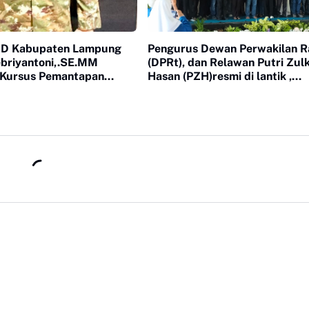
RD Kabupaten Lampung
Pengurus Dewan Perwakilan R
ebriyantoni,.SE.MM
(DPRt), dan Relawan Putri Zulki
 Kursus Pemantapan
Hasan (PZH)resmi di lantik ,
Daerah (KPPD) di Lembaga
sekaligus Rapat Kerja Daerah
 Nasional (Lemhanas RI)
(Rakerda) Tahun 2026 di Gedung
ril - 19 April 2026.
Sesat Kota Pemerintah Kota M