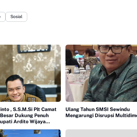
e
Sosial
nto , S.S.M.Si Plt Camat
Ulang Tahun SMSI Sewindu
 Besar Dukung Penuh
Mengarungi Disrupsi Multidim
upati Ardito Wijaya
ingkatkan PAD
 Lampung Tengah.