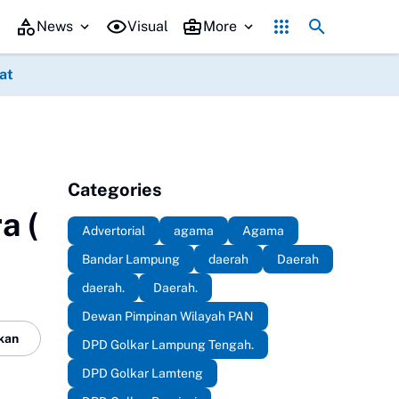
tri Zulkifli Hasan (PZH)resmi di lantik , sekaligus Rapat Kerja Daer
News
Visual
More
at
Categories
a (
Advertorial
agama
Agama
Bandar Lampung
daerah
Daerah
daerah.
Daerah.
Dewan Pimpinan Wilayah PAN
kan
DPD Golkar Lampung Tengah.
DPD Golkar Lamteng