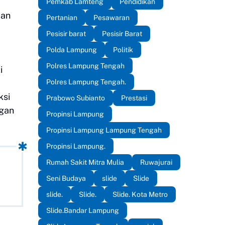
Pemkab Lamteng
Pendidikan
aan
Pertanian
Pesawaran
Pesisir barat
Pesisir Barat
Polda Lampung
Politik
Polres Lampung Tengah
i
Polres Lampung Tengah.
ksi
Prabowo Subianto
Prestasi
ngan
Propinsi Lampung
Propinsi Lampung Lampung Tengah
Propinsi Lampung.
Rumah Sakit Mitra Mulia
Ruwajurai
Seni Budaya
slide
Slide
slide.
Slide.
Slide. Kota Metro
Slide.Bandar Lampung