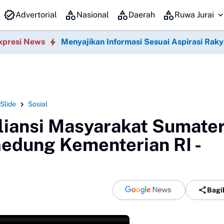
Pengurus Dewan Perwakilan Ranting (DPRt), dan Relawan Pu
Advertorial
Nasional
Daerah
Ruwa Jurai
xpresi News
Menyajikan Informasi Sesuai Aspirasi Raky
Slide
Sosial
liansi Masyarakat Sumater
dung Kementerian RI -
Bagi