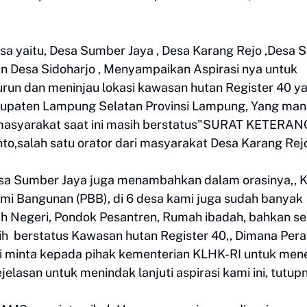
 yaitu, Desa Sumber Jaya , Desa Karang Rejo ,Desa S
n Desa Sidoharjo , Menyampaikan Aspirasi nya untuk
run dan meninjau lokasi kawasan hutan Register 40 y
abupaten Lampung Selatan Provinsi Lampung, Yang ma
masyarakat saat ini masih berstatus"SURAT KETERA
salah satu orator dari masyarakat Desa Karang Rejo
Desa Sumber Jaya juga menambahkan dalam orasinya,, 
i Bangunan (PBB), di 6 desa kami juga sudah banyak
ah Negeri, Pondok Pesantren, Rumah ibadah, bahkan s
ih berstatus Kawasan hutan Register 40,, Dimana Pera
ami minta kepada pihak kementerian KLHK-RI untuk men
lasan untuk menindak lanjuti aspirasi kami ini, tutupn