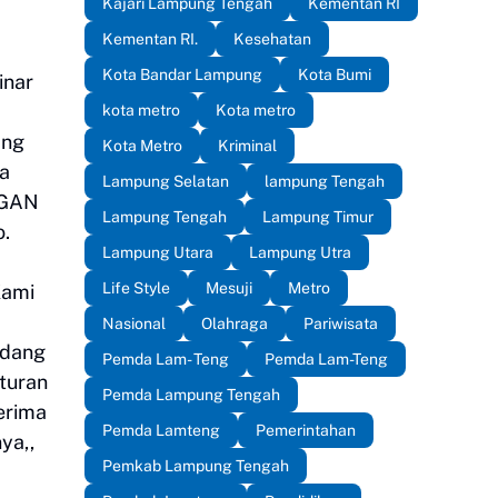
Kajari Lampung Tengah
Kementan RI
Kementan RI.
Kesehatan
Kota Bandar Lampung
Kota Bumi
inar
kota metro
Kota metro
ang
Kota Metro
Kriminal
na
Lampung Selatan
lampung Tengah
NGAN
Lampung Tengah
Lampung Timur
.
Lampung Utara
Lampung Utra
Life Style
Mesuji
Metro
Kami
Nasional
Olahraga
Pariwisata
edang
Pemda Lam- Teng
Pemda Lam-Teng
turan
Pemda Lampung Tengah
erima
Pemda Lamteng
Pemerintahan
ya,,
Pemkab Lampung Tengah