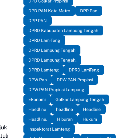
DPD Golkar Propinsi
DPD PAN Kota Metro
DPP Pan
DPP PAN
DPRD Kabupaten Lampung Tengah
DPRD Lam-Teng
DPRD Lampung Tengah
DPRD Lampung Tengah.
DPRD Lamteng
DPRD LamTeng
DPW Pan
DPW PAN Propinsi
DPW PAN Propinsi Lampung
Ekonomi
Golkar Lampung Tengah
Haedline
headline
Headline
Headline.
Hiburan
Hukum
juk
Inspektorat Lamteng
Juli