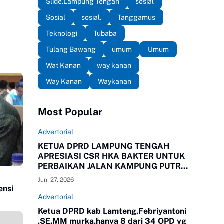
Slide.Lampung Tengah
sosial
Sosial
sosial.
Tanggamus
Teknologi
Tubaba
Tulang Bawang
umum
Umum
Wat Kanan
way kanan
Way Kanan
Waykanan
Most Popular
Advertorial
KETUA DPRD LAMPUNG TENGAH
APRESIASI CSR HKA BAKTER UNTUK
PERBAIKAN JALAN KAMPUNG PUTRA
BUYUT
Juni 27, 2026
ensi
Advertorial
Ketua DPRD kab Lamteng,Febriyantoni
,SE.MM murka,hanya 8 dari 34 OPD yg