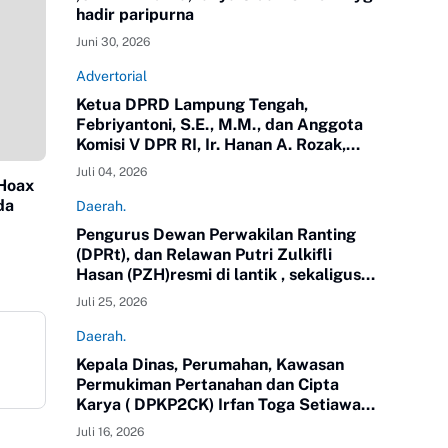
hadir paripurna
Juni 30, 2026
Advertorial
Ketua DPRD Lampung Tengah,
Febriyantoni, S.E., M.M., dan Anggota
Komisi V DPR RI, Ir. Hanan A. Rozak,
M.S.,yang juga Ketua Partai Golkar
Juli 04, 2026
Propinsi Lampung meninjau langsung
 Hoax
jalan di Kampung Putra Buyut,
da
Daerah.
Kecamatan Gunung Sugih.
Pengurus Dewan Perwakilan Ranting
(DPRt), dan Relawan Putri Zulkifli
Hasan (PZH)resmi di lantik , sekaligus
Rapat Kerja Daerah (Rakerda) Tahun
Juli 25, 2026
2026 di Gedung Sesat Kota
Pemerintah Kota Metro
Daerah.
Kepala Dinas, Perumahan, Kawasan
Permukiman Pertanahan dan Cipta
Karya ( DPKP2CK) Irfan Toga Setiawan,
SE.MM, mengikuti Pendidikan
Juli 16, 2026
Kepemimpinan Nasional ( PKN) Tingkat