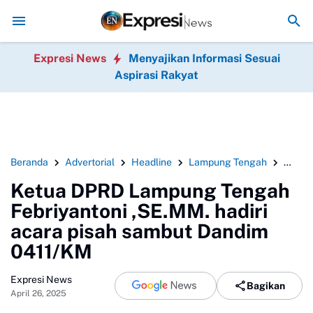
t), dan Relawan Putri Zulkifli Hasan (PZH)resmi di lantik , sekaligu
Expresi News
Menyajikan Informasi Sesuai
Aspirasi Rakyat
Beranda
Advertorial
Headline
Lampung Tengah
Pemer
Ketua DPRD Lampung Tengah
Febriyantoni ,SE.MM. hadiri
acara pisah sambut Dandim
0411/KM
Expresi News
Bagikan
April 26, 2025