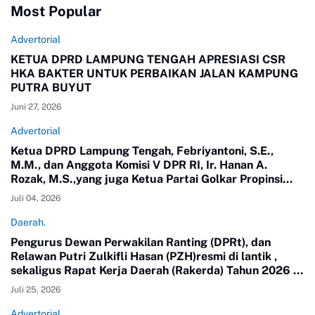
Most Popular
Advertorial
KETUA DPRD LAMPUNG TENGAH APRESIASI CSR
HKA BAKTER UNTUK PERBAIKAN JALAN KAMPUNG
PUTRA BUYUT
Juni 27, 2026
Advertorial
Ketua DPRD Lampung Tengah, Febriyantoni, S.E.,
M.M., dan Anggota Komisi V DPR RI, Ir. Hanan A.
Rozak, M.S.,yang juga Ketua Partai Golkar Propinsi
Lampung meninjau langsung jalan di Kampung Putra
Juli 04, 2026
Buyut, Kecamatan Gunung Sugih.
Daerah.
Pengurus Dewan Perwakilan Ranting (DPRt), dan
Relawan Putri Zulkifli Hasan (PZH)resmi di lantik ,
sekaligus Rapat Kerja Daerah (Rakerda) Tahun 2026 di
Gedung Sesat Kota Pemerintah Kota Metro
Juli 25, 2026
Advertorial