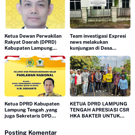
Ketua Dewan Perwakilan
Team investigasi Expresi
Rakyat Daerah (DPRD)
news melakukan
Kabupaten Lampung
kunjungan di Desa
Tengah,
gunung mekar Untuk
Febriyantoni,.S.E.,M.M
mengukap Fakta di
mengimbau seluruh
lapangan, atas dugaan
lapisan masyarakat untuk
Kasus Korupsi..
menjaga kerukunan dan
toleransi antar umat
beragama
Ketua DPRD Kabupaten
KETUA DPRD LAMPUNG
Lampung Tengah ,yang
TENGAH APRESIASI CSR
juga Sekretaris DPD
HKA BAKTER UNTUK
Golkar Kabupaten
PERBAIKAN JALAN
Lampung Tengah sangat
KAMPUNG PUTRA
Posting Komentar
mengapresiasikan atas
BUYUT