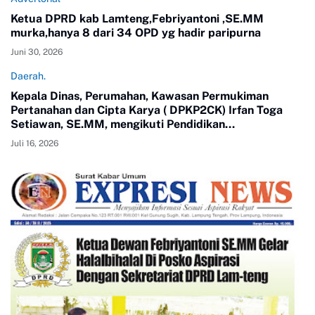
Ketua DPRD kab Lamteng,Febriyantoni ,SE.MM
murka,hanya 8 dari 34 OPD yg hadir paripurna
Juni 30, 2026
Daerah.
Kepala Dinas, Perumahan, Kawasan Permukiman
Pertanahan dan Cipta Karya ( DPKP2CK) Irfan Toga
Setiawan, SE.MM, mengikuti Pendidikan
Kepemimpinan Nasional ( PKN) Tingkat II Angkatan 24
Juli 16, 2026
tahun 2026.