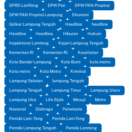
DPRD LamTeng
DPW Pan
DPW PAN Propinsi
DPW PAN Propinsi Lampung
Ekonomi
Golkar Lampung Tengah
Haedline
headline
Headline
Headline.
Hiburan
Hukum
Inspektorat Lamteng
Kajari Lampung Tengah
Kementan RI
Kementan RI.
Kesehatan
Kota Bandar Lampung
Kota Bumi
kota metro
Kota metro
Kota Metro
Kriminal
Lampung Selatan
lampung Tengah
Lampung Tengah
Lampung Timur
Lampung Utara
Lampung Utra
Life Style
Mesuji
Metro
Nasional
Olahraga
Pariwisata
Pemda Lam- Teng
Pemda Lam-Teng
Pemda Lampung Tengah
Pemda Lamteng