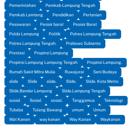
Pemerintahan
Pemkab Lampung Tengah
Pemkab Lamteng
Pendidikan
Pertanian
Pesawaran
Pesisir barat
Pesisir Barat
Polda Lampung
Politik
Polres Lampung Tengah
Polres Lampung Tengah.
Prabowo Subianto
Prestasi
Propinsi Lampung
Propinsi Lampung Lampung Tengah
Propinsi Lampung.
Rumah Sakit Mitra Mulia
Ruwajurai
Seni Budaya
slide
Slide
slide.
Slide.
Slide. Kota Metro
Slide.Bandar Lampung
Slide.Lampung Tengah
sosial
Sosial
sosial.
Tanggamus
Teknologi
Tubaba
Tulang Bawang
umum
Umum
Wat Kanan
way kanan
Way Kanan
Waykanan