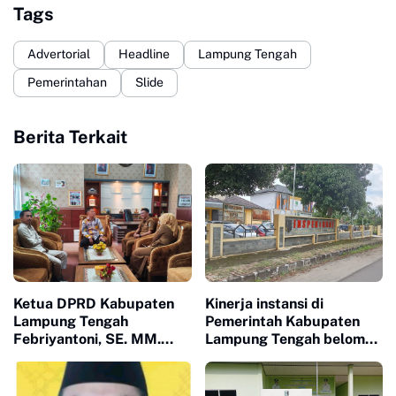
Tags
Advertorial
Headline
Lampung Tengah
Pemerintahan
Slide
Berita Terkait
Ketua DPRD Kabupaten
Kinerja instansi di
Lampung Tengah
Pemerintah Kabupaten
Febriyantoni, SE. MM.
Lampung Tengah belom
Berdiskusi dengan BPKAD
Optimal.. disini perlu
Fungsinya Inspektorat
DiLampung Tengah