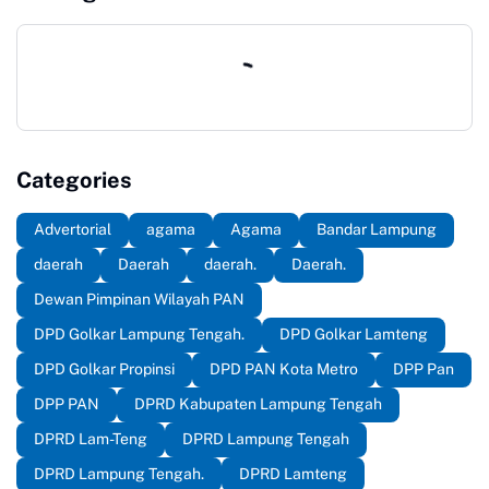
gelar Pahlawan Nasional
yang diberikan Presiden
Bapak Prabowo
Subianto,kepada H.M
Soeharto
Categories
Advertorial
agama
Agama
Bandar Lampung
daerah
Daerah
daerah.
Daerah.
Dewan Pimpinan Wilayah PAN
DPD Golkar Lampung Tengah.
DPD Golkar Lamteng
DPD Golkar Propinsi
DPD PAN Kota Metro
DPP Pan
DPP PAN
DPRD Kabupaten Lampung Tengah
DPRD Lam-Teng
DPRD Lampung Tengah
DPRD Lampung Tengah.
DPRD Lamteng