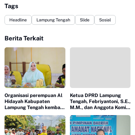
Tags
Headline
Lampung Tengah
Slide
Sosial
Berita Terkait
Organisasi perempuan Al
Ketua DPRD Lampung
Hidayah Kabupaten
Tengah, Febriyantoni, S.E.,
Lampung Tengah kembali
M.M., dan Anggota Komisi
menegaskan komitmennya
V DPR RI, Ir. Hanan A.
dalam memperkuat peran
Rozak, M.S.,yang juga
Ketua Partai Golkar
Propinsi Lampung