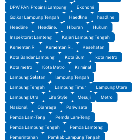
DPW PAN Propinsi Lampung
Ekonomi
Golkar Lampung Tengah
Haedline
headline
Headline
Headline.
Hiburan
Hukum
Inspektorat Lamteng
Kajari Lampung Tengah
Kementan RI
Kementan RI.
Kesehatan
Kota Bandar Lampung
Kota Bumi
kota metro
Kota metro
Kota Metro
Kriminal
Lampung Selatan
lampung Tengah
Lampung Tengah
Lampung Timur
Lampung Utara
Lampung Utra
Life Style
Mesuji
Metro
Nasional
Olahraga
Pariwisata
Pemda Lam- Teng
Pemda Lam-Teng
Pemda Lampung Tengah
Pemda Lamteng
Pemerintahan
Pemkab Lampung Tengah