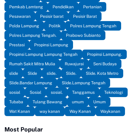
Pemkab Lamteng
Pendidikan
Pertanian
Pesawaran
Pesisir barat
Pesisir Barat
Polda Lampung
Politik
Polres Lampung Tengah
Polres Lampung Tengah.
Prabowo Subianto
Prestasi
Propinsi Lampung
Propinsi Lampung Lampung Tengah
Propinsi Lampung.
Rumah Sakit Mitra Mulia
Ruwajurai
Seni Budaya
slide
Slide
slide.
Slide.
Slide. Kota Metro
Slide.Bandar Lampung
Slide.Lampung Tengah
sosial
Sosial
sosial.
Tanggamus
Teknologi
Tubaba
Tulang Bawang
umum
Umum
Wat Kanan
way kanan
Way Kanan
Waykanan
Most Popular