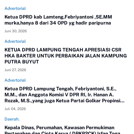
Advertorial
Ketua DPRD kab Lamteng,Febriyantoni ,SE.MM
murka,hanya 8 dari 34 OPD yg hadir paripurna
Juni 30, 2026
Advertorial
KETUA DPRD LAMPUNG TENGAH APRESIASI CSR
HKA BAKTER UNTUK PERBAIKAN JALAN KAMPUNG
PUTRA BUYUT
Juni 27, 2026
Advertorial
Ketua DPRD Lampung Tengah, Febriyantoni, S.E.,
M.M., dan Anggota Komisi V DPR RI, Ir. Hanan A.
Rozak, M.S.,yang juga Ketua Partai Golkar Propinsi
Lampung meninjau langsung jalan di Kampung Putra
Juli 04, 2026
Buyut, Kecamatan Gunung Sugih.
Daerah.
Kepala Dinas, Perumahan, Kawasan Permukiman
Pertanahan dan Cipta Karya ( DPKP2CK) Irfan Toga