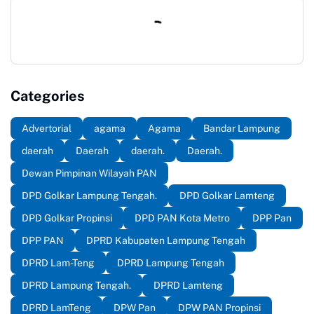
Nasional (Lemhanas RI)
pada 15 April - 19 April
2026.
Categories
Advertorial
agama
Agama
Bandar Lampung
daerah
Daerah
daerah.
Daerah.
Dewan Pimpinan Wilayah PAN
DPD Golkar Lampung Tengah.
DPD Golkar Lamteng
DPD Golkar Propinsi
DPD PAN Kota Metro
DPP Pan
DPP PAN
DPRD Kabupaten Lampung Tengah
DPRD Lam-Teng
DPRD Lampung Tengah
DPRD Lampung Tengah.
DPRD Lamteng
DPRD LamTeng
DPW Pan
DPW PAN Propinsi