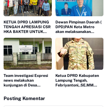
meninjau langsung jalan
di Kampung Putra Buyut,
Kecamatan Gunung Sugih.
KETUA DPRD LAMPUNG
Dewan Pimpinan Daerah (
TENGAH APRESIASI CSR
DPD)PAN Kota Metro
HKA BAKTER UNTUK
akan melaksanakan
PERBAIKAN JALAN
MUSCAB yang rencana
KAMPUNG PUTRA
akan dilaksanakan pada
BUYUT
hari minggu 12 April
2026.
Team investigasi Expresi
Ketua DPRD Kabupaten
news melakukan
Lampung Tengah,
kunjungan di Desa
Febriyantoni,.SE.MM
gunung mekar Untuk
mengikuti Kursus
mengukap Fakta di
Pemantapan Pimpinan
Posting Komentar
lapangan, atas dugaan
Daerah (KPPD) di
Kasus Korupsi..
Lembaga Ketahanan