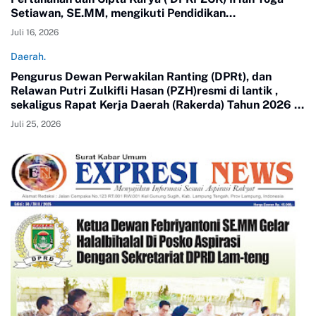
Setiawan, SE.MM, mengikuti Pendidikan
Kepemimpinan Nasional ( PKN) Tingkat II Angkatan 24
Juli 16, 2026
tahun 2026.
Daerah.
Pengurus Dewan Perwakilan Ranting (DPRt), dan
Relawan Putri Zulkifli Hasan (PZH)resmi di lantik ,
sekaligus Rapat Kerja Daerah (Rakerda) Tahun 2026 di
Gedung Sesat Kota Pemerintah Kota Metro
Juli 25, 2026