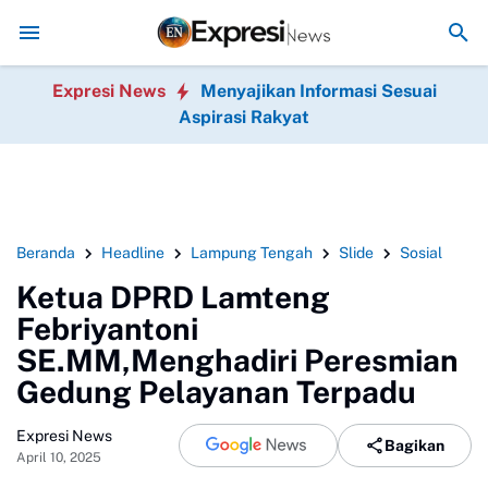
DPRt), dan Relawan Putri Zulkifli Hasan (PZH)resmi di lantik , seka
Expresi News
Menyajikan Informasi Sesuai
Aspirasi Rakyat
Beranda
Headline
Lampung Tengah
Slide
Sosial
Ketua DPRD Lamteng
Febriyantoni
SE.MM,Menghadiri Peresmian
Gedung Pelayanan Terpadu
Expresi News
Bagikan
April 10, 2025