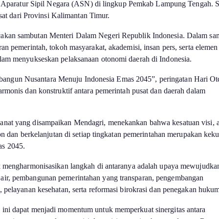
ruh Aparatur Sipil Negara (ASN) di lingkup Pemkab Lampung Tengah. S
usat dari Provinsi Kalimantan Timur.
cakan sambutan Menteri Dalam Negeri Republik Indonesia. Dalam sa
an pemerintah, tokoh masyarakat, akademisi, insan pers, serta elemen
alam menyukseskan pelaksanaan otonomi daerah di Indonesia.
angun Nusantara Menuju Indonesia Emas 2045”, peringatan Hari Ot
armonis dan konstruktif antara pemerintah pusat dan daerah dalam
anat yang disampaikan Mendagri, menekankan bahwa kesatuan visi, 
ron dan berkelanjutan di setiap tingkatan pemerintahan merupakan kek
as 2045.
tuk mengharmonisasikan langkah di antaranya adalah upaya mewujudka
 air, pembangunan pemerintahan yang transparan, pengembangan
, pelayanan kesehatan, serta reformasi birokrasi dan penegakan hukum
 ini dapat menjadi momentum untuk memperkuat sinergitas antara