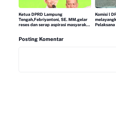
Ketua DPRD Lampung
Komisi l 
Tengah,Febriyantoni, SE. MM.gelar
melayangk
reses dan serap aspirasi masyarakat
Pelaksana 
di dapil 1 ( kampung putra buyut
Lampung 
kec. Gunung Sugih, kampung
dugaan p
Posting Komentar
nambah Rejo kec. Kotagajah,
pergantian
kampung Sidomulyo Kec. Punggur)
dilingkup