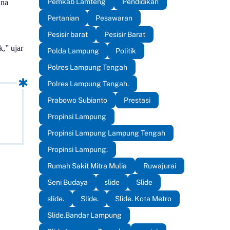
Pemkab Lamteng
Pendidikan
ana
Pertanian
Pesawaran
Pesisir barat
Pesisir Barat
,” ujar
Polda Lampung
Politik
Polres Lampung Tengah
Polres Lampung Tengah.
Prabowo Subianto
Prestasi
Propinsi Lampung
Propinsi Lampung Lampung Tengah
Propinsi Lampung.
Rumah Sakit Mitra Mulia
Ruwajurai
Seni Budaya
slide
Slide
slide.
Slide.
Slide. Kota Metro
Slide.Bandar Lampung