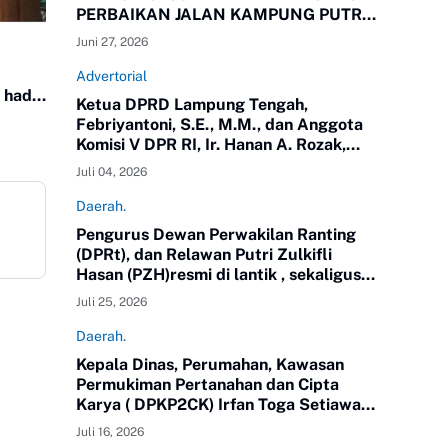
PERBAIKAN JALAN KAMPUNG PUTRA
BUYUT
Juni 27, 2026
Advertorial
Ketua DPRD Lampung Tengah,
Febriyantoni, S.E., M.M., dan Anggota
Komisi V DPR RI, Ir. Hanan A. Rozak,
M.S.,yang juga Ketua Partai Golkar
Juli 04, 2026
Propinsi Lampung meninjau langsung
jalan di Kampung Putra Buyut,
Daerah.
Kecamatan Gunung Sugih.
Pengurus Dewan Perwakilan Ranting
(DPRt), dan Relawan Putri Zulkifli
Hasan (PZH)resmi di lantik , sekaligus
Rapat Kerja Daerah (Rakerda) Tahun
Juli 25, 2026
2026 di Gedung Sesat Kota
Pemerintah Kota Metro
Daerah.
Kepala Dinas, Perumahan, Kawasan
Permukiman Pertanahan dan Cipta
Karya ( DPKP2CK) Irfan Toga Setiawan,
SE.MM, mengikuti Pendidikan
Juli 16, 2026
Kepemimpinan Nasional ( PKN) Tingkat