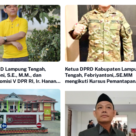
D Lampung Tengah,
Ketua DPRD Kabupaten Lamp
ni, S.E., M.M., dan
Tengah, Febriyantoni,.SE.MM
misi V DPR RI, Ir. Hanan
mengikuti Kursus Pemantapan
M.S.,yang juga Ketua
Pimpinan Daerah (KPPD) di L
kar Propinsi Lampung
Ketahanan Nasional (Lemhanas
langsung jalan di Kampung
pada 15 April - 19 April 2026.
ut, Kecamatan Gunung