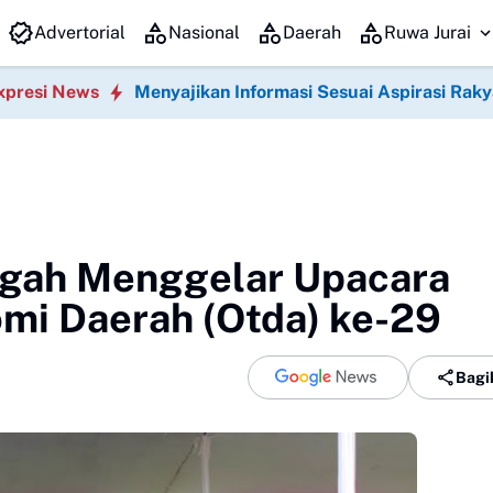
Pengurus Dewan Perwakilan Ranting (DPRt), dan Relawan
Advertorial
Nasional
Daerah
Ruwa Jurai
xpresi News
Menyajikan Informasi Sesuai Aspirasi Raky
gah Menggelar Upacara
omi Daerah (Otda) ke-29
Bagi