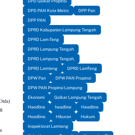
DPD Golkar Propinsi
DPD PAN Kota Metro
DPP Pan
DPP PAN
DPRD Kabupaten Lampung Tengah
DPRD Lam-Teng
DPRD Lampung Tengah
DPRD Lampung Tengah.
DPRD Lamteng
DPRD LamTeng
DPW Pan
DPW PAN Propinsi
DPW PAN Propinsi Lampung
Ekonomi
Golkar Lampung Tengah
Otda)
Haedline
headline
Headline
ng
Headline.
Hiburan
Hukum
Inspektorat Lamteng
a