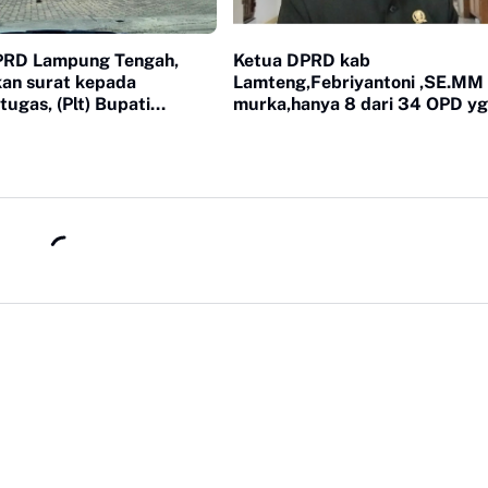
DPRD Lampung Tengah,
Ketua DPRD kab
an surat kepada
Lamteng,Febriyantoni ,SE.MM
tugas, (Plt) Bupati
murka,hanya 8 dari 34 OPD yg hadir
Tengah guna membahas
paripurna
enyalahgunaan wewenang
 4 Plt.Kepala Dinas
 Pemkab.Lamteng