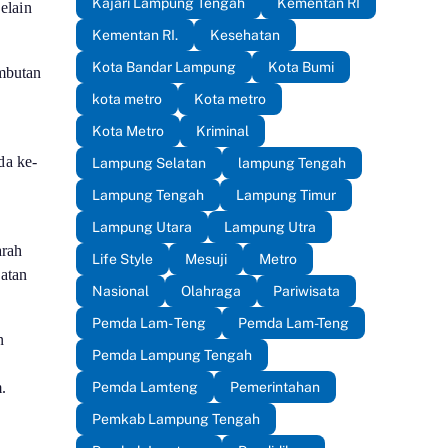
Kajari Lampung Tengah
Kementan RI
elain
Kementan RI.
Kesehatan
Kota Bandar Lampung
Kota Bumi
mbutan
kota metro
Kota metro
Kota Metro
Kriminal
da ke-
Lampung Selatan
lampung Tengah
Lampung Tengah
Lampung Timur
Lampung Utara
Lampung Utra
arah
Life Style
Mesuji
Metro
uatan
Nasional
Olahraga
Pariwisata
Pemda Lam- Teng
Pemda Lam-Teng
n
Pemda Lampung Tengah
Pemda Lamteng
Pemerintahan
.
Pemkab Lampung Tengah