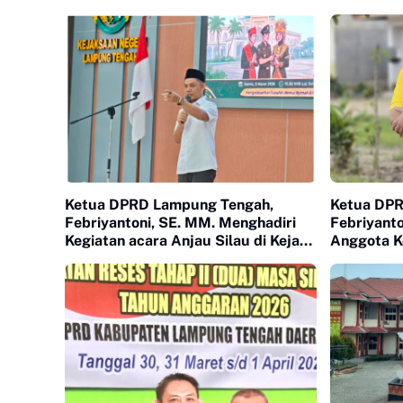
Ketua DPRD Lampung Tengah,
Ketua DPR
Febriyantoni, SE. MM. Menghadiri
Febriyanto
Kegiatan acara Anjau Silau di Kejari
Anggota Ko
Lampung Tengah
A. Rozak, 
Partai Gol
meninjau 
Putra Buy
Sugih.