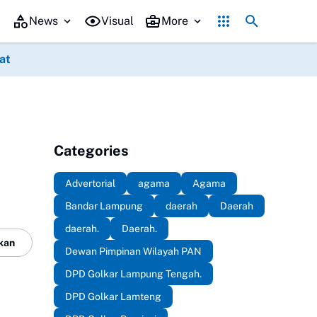
 Putri Zulkifli Hasan (PZH)resmi di lantik , sekaligus Rapat Kerja 
News
Visual
More
at
Categories
Advertorial
agama
Agama
Bandar Lampung
daerah
Daerah
daerah.
Daerah.
kan
Dewan Pimpinan Wilayah PAN
DPD Golkar Lampung Tengah.
DPD Golkar Lamteng