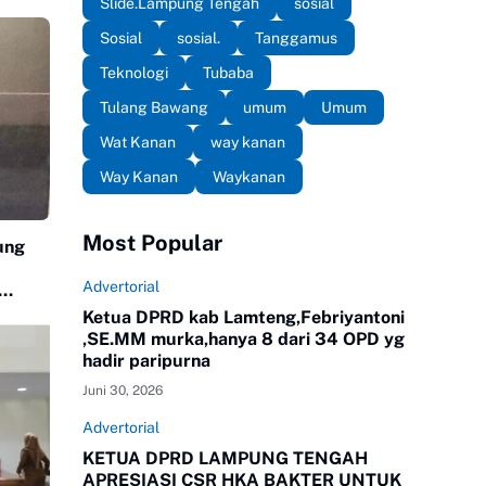
Slide.Lampung Tengah
sosial
Sosial
sosial.
Tanggamus
Teknologi
Tubaba
Tulang Bawang
umum
Umum
Wat Kanan
way kanan
Way Kanan
Waykanan
Most Popular
ung
Advertorial
embaga
Ketua DPRD kab Lamteng,Febriyantoni
 RI)
,SE.MM murka,hanya 8 dari 34 OPD yg
hadir paripurna
Juni 30, 2026
Advertorial
KETUA DPRD LAMPUNG TENGAH
APRESIASI CSR HKA BAKTER UNTUK