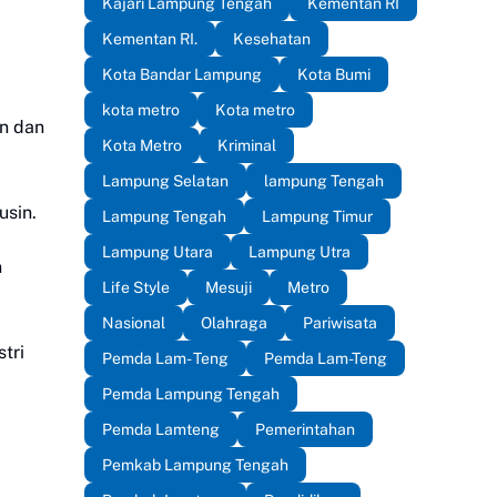
Kajari Lampung Tengah
Kementan RI
Kementan RI.
Kesehatan
Kota Bandar Lampung
Kota Bumi
kota metro
Kota metro
n dan
Kota Metro
Kriminal
Lampung Selatan
lampung Tengah
usin.
Lampung Tengah
Lampung Timur
Lampung Utara
Lampung Utra
n
Life Style
Mesuji
Metro
Nasional
Olahraga
Pariwisata
tri
Pemda Lam- Teng
Pemda Lam-Teng
Pemda Lampung Tengah
Pemda Lamteng
Pemerintahan
Pemkab Lampung Tengah