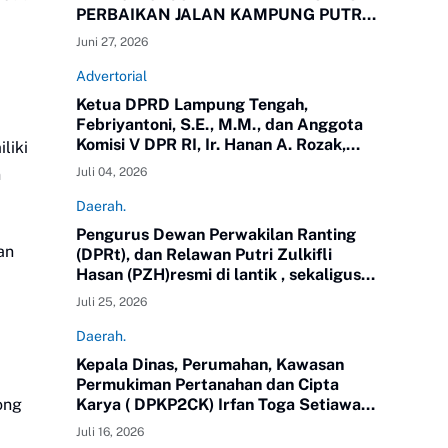
PERBAIKAN JALAN KAMPUNG PUTRA
BUYUT
Juni 27, 2026
Advertorial
Ketua DPRD Lampung Tengah,
Febriyantoni, S.E., M.M., dan Anggota
Komisi V DPR RI, Ir. Hanan A. Rozak,
liki
M.S.,yang juga Ketua Partai Golkar
n
Juli 04, 2026
Propinsi Lampung meninjau langsung
jalan di Kampung Putra Buyut,
Daerah.
Kecamatan Gunung Sugih.
Pengurus Dewan Perwakilan Ranting
an
(DPRt), dan Relawan Putri Zulkifli
Hasan (PZH)resmi di lantik , sekaligus
Rapat Kerja Daerah (Rakerda) Tahun
Juli 25, 2026
2026 di Gedung Sesat Kota
Pemerintah Kota Metro
Daerah.
Kepala Dinas, Perumahan, Kawasan
Permukiman Pertanahan dan Cipta
ong
Karya ( DPKP2CK) Irfan Toga Setiawan,
SE.MM, mengikuti Pendidikan
Juli 16, 2026
Kepemimpinan Nasional ( PKN) Tingkat