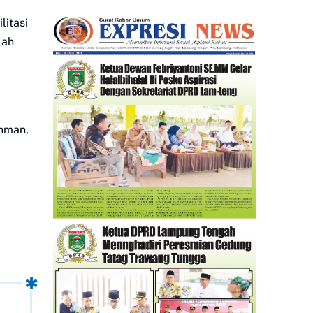
II Angkatan 24 tahun 2026.
litasi
lah
chman,