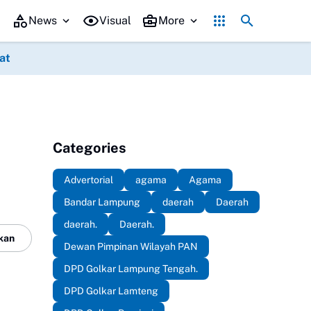
aerah (Rakerda) Tahun 2026 di Gedung Sesat Kota Pemerintah Kota Met
News
Visual
More
at
Categories
Advertorial
agama
Agama
Bandar Lampung
daerah
Daerah
daerah.
Daerah.
kan
Dewan Pimpinan Wilayah PAN
DPD Golkar Lampung Tengah.
DPD Golkar Lamteng