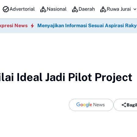
Putri Zulkifli Hasan (PZH)resmi di lantik , sekaligus Rapat Kerja D
Advertorial
Nasional
Daerah
Ruwa Jurai
xpresi News
Menyajikan Informasi Sesuai Aspirasi Raky
ai Ideal Jadi Pilot Project
Bagi