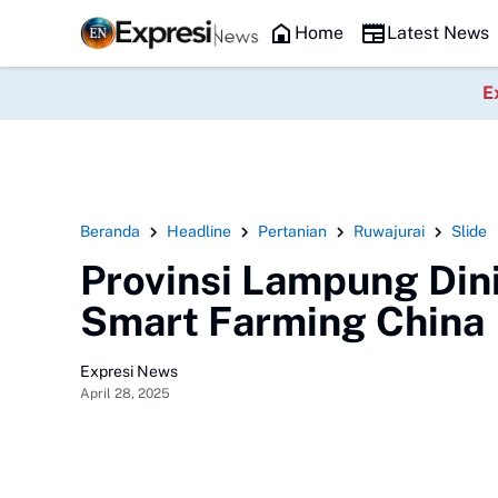
Headline
Pengurus Dewan Perwakilan Ranting (DPRt), dan Relawan 
Home
Latest News
E
Beranda
Headline
Pertanian
Ruwajurai
Slide
Provinsi Lampung Dinil
Smart Farming China
Expresi News
April 28, 2025