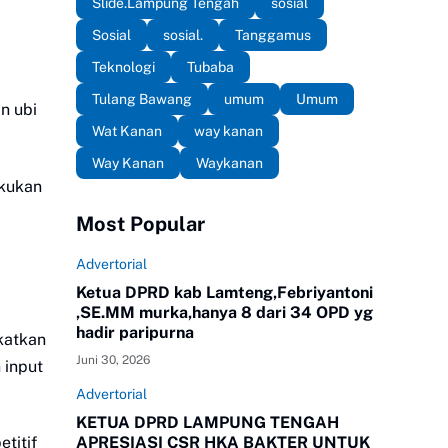
Slide.Lampung Tengah
sosial
Sosial
sosial.
Tanggamus
Teknologi
Tubaba
Tulang Bawang
umum
Umum
n ubi
Wat Kanan
way kanan
Way Kanan
Waykanan
akukan
Most Popular
Advertorial
Ketua DPRD kab Lamteng,Febriyantoni
,SE.MM murka,hanya 8 dari 34 OPD yg
hadir paripurna
katkan
Juni 30, 2026
 input
Advertorial
KETUA DPRD LAMPUNG TENGAH
titif
APRESIASI CSR HKA BAKTER UNTUK