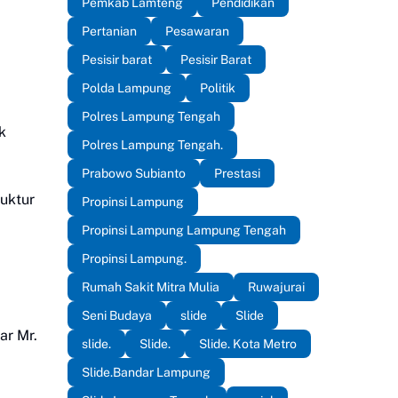
Pemkab Lamteng
Pendidikan
Pertanian
Pesawaran
Pesisir barat
Pesisir Barat
Polda Lampung
Politik
Polres Lampung Tengah
k
Polres Lampung Tengah.
Prabowo Subianto
Prestasi
ruktur
Propinsi Lampung
Propinsi Lampung Lampung Tengah
Propinsi Lampung.
Rumah Sakit Mitra Mulia
Ruwajurai
Seni Budaya
slide
Slide
ar Mr.
slide.
Slide.
Slide. Kota Metro
Slide.Bandar Lampung