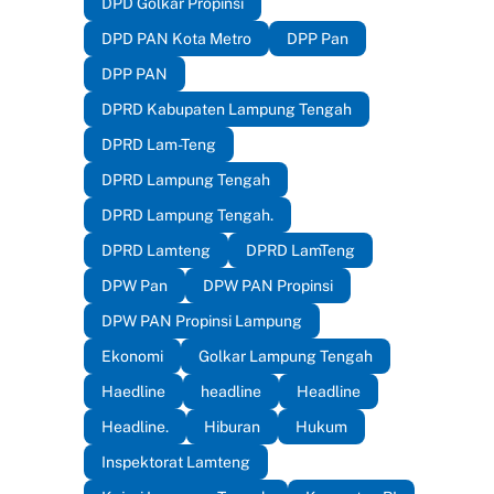
DPD Golkar Propinsi
DPD PAN Kota Metro
DPP Pan
DPP PAN
DPRD Kabupaten Lampung Tengah
DPRD Lam-Teng
DPRD Lampung Tengah
DPRD Lampung Tengah.
DPRD Lamteng
DPRD LamTeng
DPW Pan
DPW PAN Propinsi
DPW PAN Propinsi Lampung
Ekonomi
Golkar Lampung Tengah
Haedline
headline
Headline
Headline.
Hiburan
Hukum
Inspektorat Lamteng