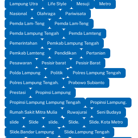
Lampung Utra
Life Style
Mesuji
Metro
Nasional
Olahraga
Pariwisata
Pemda Lam- Teng
Pemda Lam-Teng
Pemda Lampung Tengah
Pemda Lamteng
Pemerintahan
Pemkab Lampung Tengah
Pemkab Lamteng
Pendidikan
Pertanian
Pesawaran
Pesisir barat
Pesisir Barat
Polda Lampung
Politik
Polres Lampung Tengah
Polres Lampung Tengah.
Prabowo Subianto
Prestasi
Propinsi Lampung
Propinsi Lampung Lampung Tengah
Propinsi Lampung.
Rumah Sakit Mitra Mulia
Ruwajurai
Seni Budaya
slide
Slide
slide.
Slide.
Slide. Kota Metro
Slide.Bandar Lampung
Slide.Lampung Tengah