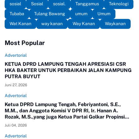
sosial
Sosial
sosial.
Tanggamus
Teknologi
Tubaba
Tulang Bawang
umum
Umum
Wat Kanan
way kanan
Way Kanan
Waykanan
Most Popular
Advertorial
KETUA DPRD LAMPUNG TENGAH APRESIASI CSR
HKA BAKTER UNTUK PERBAIKAN JALAN KAMPUNG
PUTRA BUYUT
Juni 27, 2026
Advertorial
Ketua DPRD Lampung Tengah, Febriyantoni, S.E.,
M.M., dan Anggota Komisi V DPR RI, Ir. Hanan A.
Rozak, M.S.,yang juga Ketua Partai Golkar Propinsi
Lampung meninjau langsung jalan di Kampung Putra
Juli 04, 2026
Buyut, Kecamatan Gunung Sugih.
Advertorial