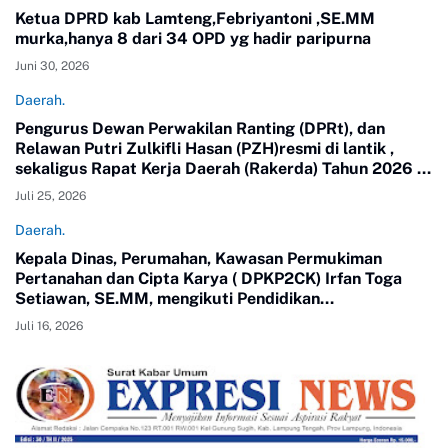
Ketua DPRD kab Lamteng,Febriyantoni ,SE.MM
murka,hanya 8 dari 34 OPD yg hadir paripurna
Juni 30, 2026
Daerah.
Pengurus Dewan Perwakilan Ranting (DPRt), dan
Relawan Putri Zulkifli Hasan (PZH)resmi di lantik ,
sekaligus Rapat Kerja Daerah (Rakerda) Tahun 2026 di
Gedung Sesat Kota Pemerintah Kota Metro
Juli 25, 2026
Daerah.
Kepala Dinas, Perumahan, Kawasan Permukiman
Pertanahan dan Cipta Karya ( DPKP2CK) Irfan Toga
Setiawan, SE.MM, mengikuti Pendidikan
Kepemimpinan Nasional ( PKN) Tingkat II Angkatan 24
Juli 16, 2026
tahun 2026.