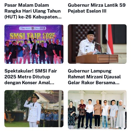
Pasar Malam Dalam
Gubernur Mirza Lantik 59
Rangka Hari Ulang Tahun
Pejabat Eselon III
(HUT) ke-26 Kabupaten
Way Kanan Menjadi
Wahana Hiburan
Masyarakat Setempat
Spektakuler! SMSI Fair
Gubernur Lampung
2025 Metro Ditutup
Rahmat Mirzani Djausal
dengan Konser Amal
Gelar Rakor Bersama
untuk Palestina
Bupati/Walikota se-
Provinsi Lampung