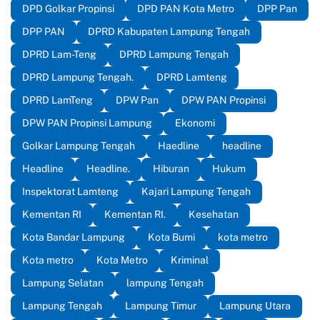
DPD Golkar Propinsi
DPD PAN Kota Metro
DPP Pan
DPP PAN
DPRD Kabupaten Lampung Tengah
DPRD Lam-Teng
DPRD Lampung Tengah
DPRD Lampung Tengah.
DPRD Lamteng
DPRD LamTeng
DPW Pan
DPW PAN Propinsi
DPW PAN Propinsi Lampung
Ekonomi
Golkar Lampung Tengah
Haedline
headline
Headline
Headline.
Hiburan
Hukum
Inspektorat Lamteng
Kajari Lampung Tengah
Kementan RI
Kementan RI.
Kesehatan
Kota Bandar Lampung
Kota Bumi
kota metro
Kota metro
Kota Metro
Kriminal
Lampung Selatan
lampung Tengah
Lampung Tengah
Lampung Timur
Lampung Utara