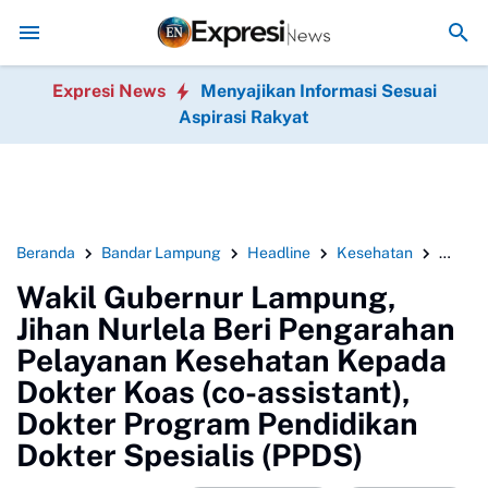
awan Putri Zulkifli Hasan (PZH)resmi di lantik , sekaligus Rapat Ke
Expresi News
Menyajikan Informasi Sesuai
Aspirasi Rakyat
Beranda
Bandar Lampung
Headline
Kesehatan
Pendid
Wakil Gubernur Lampung,
Jihan Nurlela Beri Pengarahan
Pelayanan Kesehatan Kepada
Dokter Koas (co-assistant),
Dokter Program Pendidikan
Dokter Spesialis (PPDS)