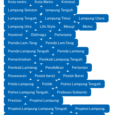
Kota metro
Kota Metro
Kriminal
Lampung Selatan
lampung Tengah
Lampung Tengah
Lampung Timur
Lampung Utara
Lampung Utra
Life Style
Mesuji
Metro
Nasional
Olahraga
Pariwisata
Pemda Lam- Teng
Pemda Lam-Teng
Pemda Lampung Tengah
Pemda Lamteng
Pemerintahan
Pemkab Lampung Tengah
Pemkab Lamteng
Pendidikan
Pertanian
Pesawaran
Pesisir barat
Pesisir Barat
Polda Lampung
Politik
Polres Lampung Tengah
Polres Lampung Tengah.
Prabowo Subianto
Prestasi
Propinsi Lampung
Propinsi Lampung Lampung Tengah
Propinsi Lampung.