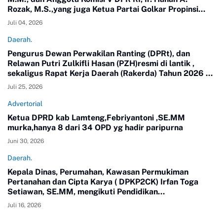
Rozak, M.S.,yang juga Ketua Partai Golkar Propinsi
Lampung meninjau langsung jalan di Kampung Putra
Juli 04, 2026
Buyut, Kecamatan Gunung Sugih.
Daerah.
Pengurus Dewan Perwakilan Ranting (DPRt), dan
Relawan Putri Zulkifli Hasan (PZH)resmi di lantik ,
sekaligus Rapat Kerja Daerah (Rakerda) Tahun 2026 di
Gedung Sesat Kota Pemerintah Kota Metro
Juli 25, 2026
Advertorial
Ketua DPRD kab Lamteng,Febriyantoni ,SE.MM
murka,hanya 8 dari 34 OPD yg hadir paripurna
Juni 30, 2026
Daerah.
Kepala Dinas, Perumahan, Kawasan Permukiman
Pertanahan dan Cipta Karya ( DPKP2CK) Irfan Toga
Setiawan, SE.MM, mengikuti Pendidikan
Kepemimpinan Nasional ( PKN) Tingkat II Angkatan 24
Juli 16, 2026
tahun 2026.