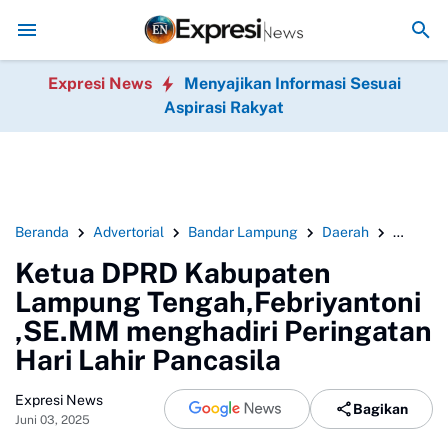
 dan Relawan Putri Zulkifli Hasan (PZH)resmi di lantik , sekaligus 
Expresi News
Menyajikan Informasi Sesuai
Aspirasi Rakyat
Beranda
Advertorial
Bandar Lampung
Daerah
Headlin
Ketua DPRD Kabupaten
Lampung Tengah,Febriyantoni
,SE.MM menghadiri Peringatan
Hari Lahir Pancasila
Expresi News
Bagikan
Juni 03, 2025