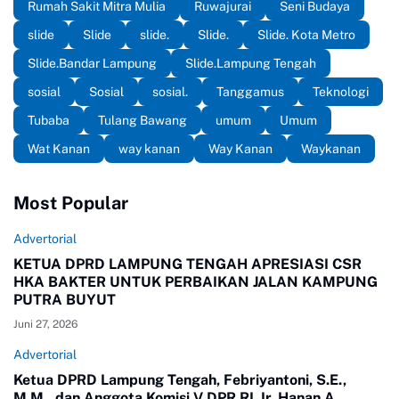
Rumah Sakit Mitra Mulia
Ruwajurai
Seni Budaya
slide
Slide
slide.
Slide.
Slide. Kota Metro
Slide.Bandar Lampung
Slide.Lampung Tengah
sosial
Sosial
sosial.
Tanggamus
Teknologi
Tubaba
Tulang Bawang
umum
Umum
Wat Kanan
way kanan
Way Kanan
Waykanan
Most Popular
Advertorial
KETUA DPRD LAMPUNG TENGAH APRESIASI CSR
HKA BAKTER UNTUK PERBAIKAN JALAN KAMPUNG
PUTRA BUYUT
Juni 27, 2026
Advertorial
Ketua DPRD Lampung Tengah, Febriyantoni, S.E.,
M.M., dan Anggota Komisi V DPR RI, Ir. Hanan A.