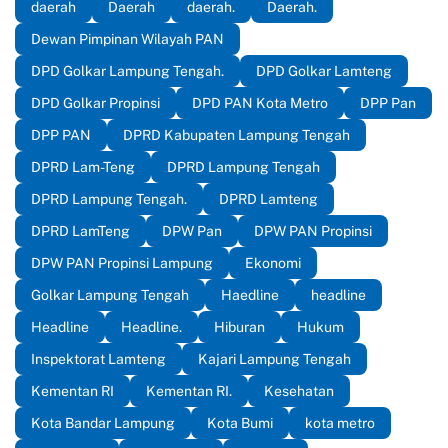
daerah
Daerah
daerah.
Daerah.
Dewan Pimpinan Wilayah PAN
DPD Golkar Lampung Tengah.
DPD Golkar Lamteng
DPD Golkar Propinsi
DPD PAN Kota Metro
DPP Pan
DPP PAN
DPRD Kabupaten Lampung Tengah
DPRD Lam-Teng
DPRD Lampung Tengah
DPRD Lampung Tengah.
DPRD Lamteng
DPRD LamTeng
DPW Pan
DPW PAN Propinsi
DPW PAN Propinsi Lampung
Ekonomi
Golkar Lampung Tengah
Haedline
headline
Headline
Headline.
Hiburan
Hukum
Inspektorat Lamteng
Kajari Lampung Tengah
Kementan RI
Kementan RI.
Kesehatan
Kota Bandar Lampung
Kota Bumi
kota metro