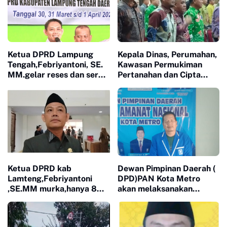
Ketua DPRD Lampung
Kepala Dinas, Perumahan,
Tengah,Febriyantoni, SE.
Kawasan Permukiman
MM.gelar reses dan serap
Pertanahan dan Cipta
aspirasi masyarakat di
Karya ( DPKP2CK) Irfan
dapil 1 ( kampung putra
Toga Setiawan, SE.MM,
buyut kec. Gunung Sugih,
mengikuti Pendidikan
kampung nambah Rejo
Kepemimpinan Nasional (
kec. Kotagajah, kampung
PKN) Tingkat II Angkatan
Sidomulyo Kec. Punggur)
24 tahun 2026.
Ketua DPRD kab
Dewan Pimpinan Daerah (
Lamteng,Febriyantoni
DPD)PAN Kota Metro
,SE.MM murka,hanya 8
akan melaksanakan
dari 34 OPD yg hadir
MUSCAB yang rencana
paripurna
akan dilaksanakan pada
hari minggu 12 April