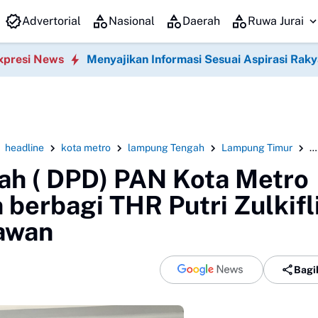
ligus Rapat Kerja Daerah (Rakerda) Tahun 2026 di Gedung Sesat Kota 
Advertorial
Nasional
Daerah
Ruwa Jurai
xpresi News
Menyajikan Informasi Sesuai Aspirasi Raky
headline
kota metro
lampung Tengah
Lampung Timur
s
ah ( DPD) PAN Kota Metro
berbagi THR Putri Zulkifl
awan
Bagi