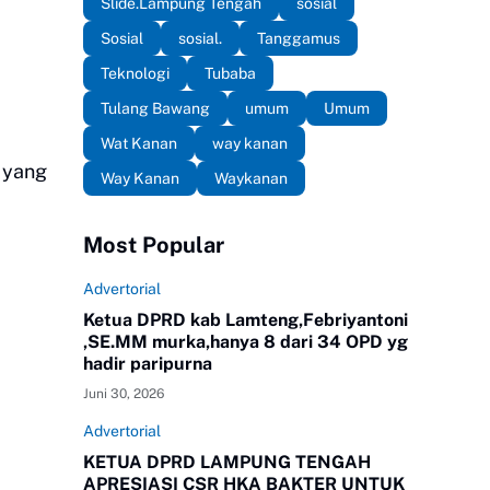
Slide.Lampung Tengah
sosial
Sosial
sosial.
Tanggamus
Teknologi
Tubaba
Tulang Bawang
umum
Umum
Wat Kanan
way kanan
 yang
Way Kanan
Waykanan
Most Popular
Advertorial
Ketua DPRD kab Lamteng,Febriyantoni
,SE.MM murka,hanya 8 dari 34 OPD yg
hadir paripurna
Juni 30, 2026
Advertorial
KETUA DPRD LAMPUNG TENGAH
APRESIASI CSR HKA BAKTER UNTUK