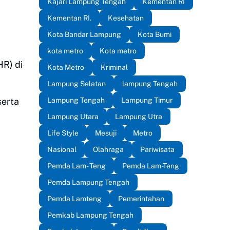
Kajari Lampung Tengah
Kementan RI
Kementan RI.
Kesehatan
Kota Bandar Lampung
Kota Bumi
kota metro
Kota metro
HR) di
Kota Metro
Kriminal
Lampung Selatan
lampung Tengah
Lampung Tengah
Lampung Timur
serta
Lampung Utara
Lampung Utra
Life Style
Mesuji
Metro
Nasional
Olahraga
Pariwisata
Pemda Lam- Teng
Pemda Lam-Teng
Pemda Lampung Tengah
Pemda Lamteng
Pemerintahan
Pemkab Lampung Tengah