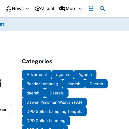
Pemerintah Kota Metro
Kepala Dinas, Perumahan, Kawasan Permukiman P
News
Visual
More
at
osial
umum
Categories
Advertorial
agama
Agama
i
Bandar Lampung
daerah
Daerah
daerah.
Daerah.
Dewan Pimpinan Wilayah PAN
kan
DPD Golkar Lampung Tengah.
DPD Golkar Lamteng