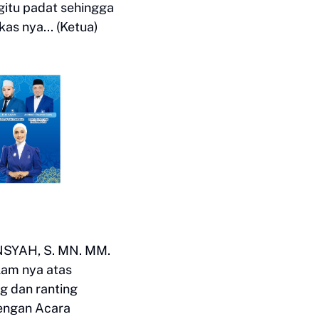
gitu padat sehingga
kas nya... (Ketua)
ANSYAH, S. MN. MM.
lam nya atas
g dan ranting
engan Acara