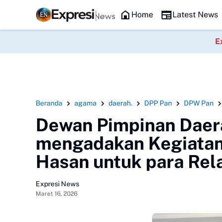
(DPRt), dan Relawan Putri Zulkifli Hasan (PZH)resmi di lantik , seka
Headline
Home
Latest News
E
Beranda
agama
daerah.
DPP Pan
DPW Pan
Dewan Pimpinan Daer
mengadakan Kegiatan 
Hasan untuk para Rel
Expresi News
Maret 16, 2026