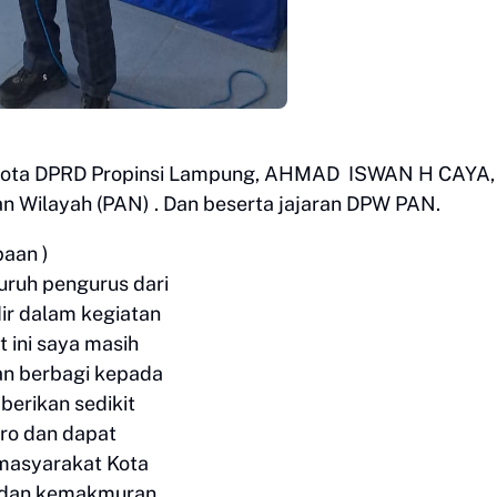
Anggota DPRD Propinsi Lampung, AHMAD ISWAN H CAYA,
an Wilayah (PAN) . Dan beserta jajaran DPW PAN.
aan )
uruh pengurus dari
ir dalam kegiatan
 ini saya masih
an berbagi kepada
erikan sedikit
ro dan dapat
masyarakat Kota
n dan kemakmuran