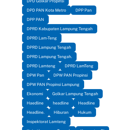
DPD Golkar Propinsi
DPD PAN Kota Metro
DPP Pan
DPP PAN
DPRD Kabupaten Lampung Tengah
DPRD Lam-Teng
DPRD Lampung Tengah
DPRD Lampung Tengah.
DPRD Lamteng
DPRD LamTeng
DPW Pan
DPW PAN Propinsi
DPW PAN Propinsi Lampung
Ekonomi
Golkar Lampung Tengah
Haedline
headline
Headline
Headline.
Hiburan
Hukum
Inspektorat Lamteng