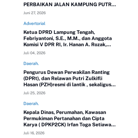
PERBAIKAN JALAN KAMPUNG PUTRA
BUYUT
Juni 27, 2026
Advertorial
Ketua DPRD Lampung Tengah,
Febriyantoni, S.E., M.M., dan Anggota
Komisi V DPR RI, Ir. Hanan A. Rozak,
M.S.,yang juga Ketua Partai Golkar
Juli 04, 2026
Propinsi Lampung meninjau langsung
jalan di Kampung Putra Buyut,
Daerah.
Kecamatan Gunung Sugih.
Pengurus Dewan Perwakilan Ranting
(DPRt), dan Relawan Putri Zulkifli
Hasan (PZH)resmi di lantik , sekaligus
Rapat Kerja Daerah (Rakerda) Tahun
Juli 25, 2026
2026 di Gedung Sesat Kota
Pemerintah Kota Metro
Daerah.
Kepala Dinas, Perumahan, Kawasan
Permukiman Pertanahan dan Cipta
Karya ( DPKP2CK) Irfan Toga Setiawan,
SE.MM, mengikuti Pendidikan
Juli 16, 2026
Kepemimpinan Nasional ( PKN) Tingkat