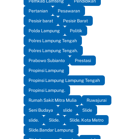
Pemkab Lamteng
Pendidikan
Pertanian
Pesawaran
Pesisir barat
Pesisir Barat
Polda Lampung
Politik
Polres Lampung Tengah
Polres Lampung Tengah.
Prabowo Subianto
Prestasi
Propinsi Lampung
Propinsi Lampung Lampung Tengah
Propinsi Lampung.
Rumah Sakit Mitra Mulia
Ruwajurai
Seni Budaya
slide
Slide
slide.
Slide.
Slide. Kota Metro
Slide.Bandar Lampung