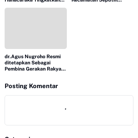
Skill Tenaga Kesehatan
Surabaya Diduga Jadi
Ajang Bisnis Modus
Pungli.
dr.Agus Nugroho Resmi
ditetapkan Sebagai
Pembina Gerakan Rakyat
Indonesia Bersatu(GRIB)
Lampung Tengah
Posting Komentar