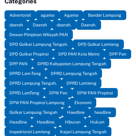
Categories
Advertorial
agama
Agama
Bandar Lampung
daerah
Daerah
daerah.
Daerah.
Dewan Pimpinan Wilayah PAN
DPD Golkar Lampung Tengah.
DPD Golkar Lamteng
DPD Golkar Propinsi
DPD PAN Kota Metro
DPP Pan
DPP PAN
DPRD Kabupaten Lampung Tengah
DPRD Lam-Teng
DPRD Lampung Tengah
DPRD Lampung Tengah.
DPRD Lamteng
DPRD LamTeng
DPW Pan
DPW PAN Propinsi
DPW PAN Propinsi Lampung
Ekonomi
Golkar Lampung Tengah
Haedline
headline
Headline
Headline.
Hiburan
Hukum
Inspektorat Lamteng
Kajari Lampung Tengah