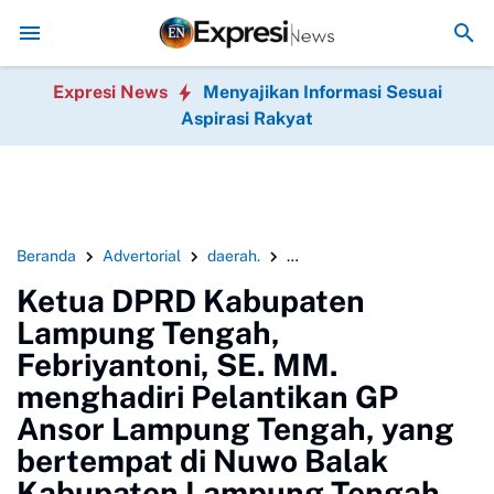
mpung Tengah, yang telah direncanakan untuk tahun anggaran 2026 
Expresi News
Menyajikan Informasi Sesuai
Aspirasi Rakyat
Beranda
Advertorial
daerah.
DPRD Kabupaten Lampung T
Ketua DPRD Kabupaten
Lampung Tengah,
Febriyantoni, SE. MM.
menghadiri Pelantikan GP
Ansor Lampung Tengah, yang
bertempat di Nuwo Balak
Kabupaten Lampung Tengah