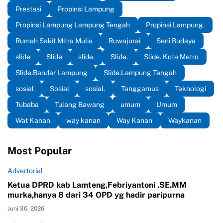
Prestasi
Propinsi Lampung
Propinsi Lampung Lampung Tengah
Propinsi Lampung.
Rumah Sakit Mitra Mulia
Ruwajurai
Seni Budaya
slide
Slide
slide.
Slide.
Slide. Kota Metro
Slide.Bandar Lampung
Slide.Lampung Tengah
sosial
Sosial
sosial.
Tanggamus
Teknologi
Tubaba
Tulang Bawang
umum
Umum
Wat Kanan
way kanan
Way Kanan
Waykanan
Most Popular
Advertorial
Ketua DPRD kab Lamteng,Febriyantoni ,SE.MM
murka,hanya 8 dari 34 OPD yg hadir paripurna
Juni 30, 2026