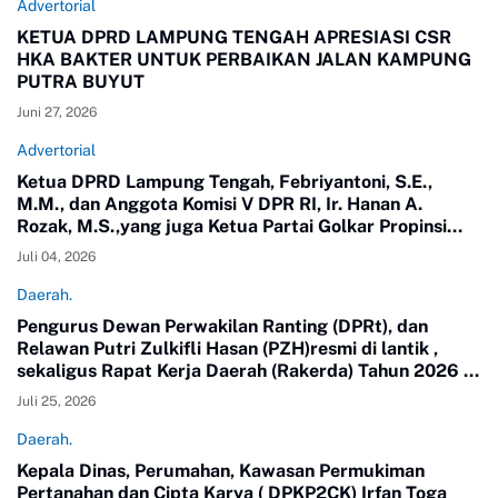
Advertorial
KETUA DPRD LAMPUNG TENGAH APRESIASI CSR
HKA BAKTER UNTUK PERBAIKAN JALAN KAMPUNG
PUTRA BUYUT
Juni 27, 2026
Advertorial
Ketua DPRD Lampung Tengah, Febriyantoni, S.E.,
M.M., dan Anggota Komisi V DPR RI, Ir. Hanan A.
Rozak, M.S.,yang juga Ketua Partai Golkar Propinsi
Lampung meninjau langsung jalan di Kampung Putra
Juli 04, 2026
Buyut, Kecamatan Gunung Sugih.
Daerah.
Pengurus Dewan Perwakilan Ranting (DPRt), dan
Relawan Putri Zulkifli Hasan (PZH)resmi di lantik ,
sekaligus Rapat Kerja Daerah (Rakerda) Tahun 2026 di
Gedung Sesat Kota Pemerintah Kota Metro
Juli 25, 2026
Daerah.
Kepala Dinas, Perumahan, Kawasan Permukiman
Pertanahan dan Cipta Karya ( DPKP2CK) Irfan Toga