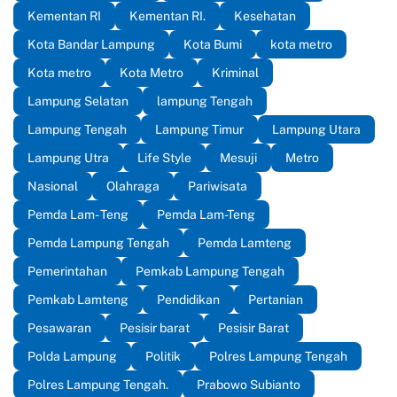
Kementan RI
Kementan RI.
Kesehatan
Kota Bandar Lampung
Kota Bumi
kota metro
Kota metro
Kota Metro
Kriminal
Lampung Selatan
lampung Tengah
Lampung Tengah
Lampung Timur
Lampung Utara
Lampung Utra
Life Style
Mesuji
Metro
Nasional
Olahraga
Pariwisata
Pemda Lam- Teng
Pemda Lam-Teng
Pemda Lampung Tengah
Pemda Lamteng
Pemerintahan
Pemkab Lampung Tengah
Pemkab Lamteng
Pendidikan
Pertanian
Pesawaran
Pesisir barat
Pesisir Barat
Polda Lampung
Politik
Polres Lampung Tengah
Polres Lampung Tengah.
Prabowo Subianto