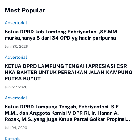
Most Popular
Advertorial
Ketua DPRD kab Lamteng,Febriyantoni ,SE.MM
murka,hanya 8 dari 34 OPD yg hadir paripurna
Juni 30, 2026
Advertorial
KETUA DPRD LAMPUNG TENGAH APRESIASI CSR
HKA BAKTER UNTUK PERBAIKAN JALAN KAMPUNG
PUTRA BUYUT
Juni 27, 2026
Advertorial
Ketua DPRD Lampung Tengah, Febriyantoni, S.E.,
M.M., dan Anggota Komisi V DPR RI, Ir. Hanan A.
Rozak, M.S.,yang juga Ketua Partai Golkar Propinsi
Lampung meninjau langsung jalan di Kampung Putra
Juli 04, 2026
Buyut, Kecamatan Gunung Sugih.
Daerah.