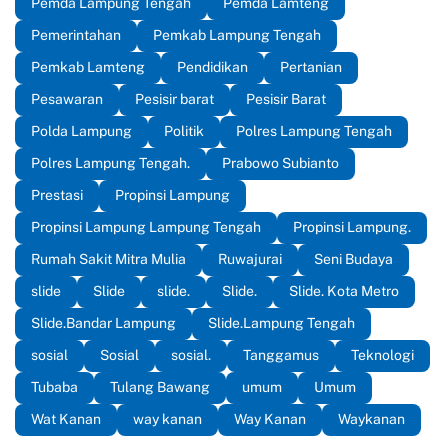
Pemda Lampung Tengah
Pemda Lamteng
Pemerintahan
Pemkab Lampung Tengah
Pemkab Lamteng
Pendidikan
Pertanian
Pesawaran
Pesisir barat
Pesisir Barat
Polda Lampung
Politik
Polres Lampung Tengah
Polres Lampung Tengah.
Prabowo Subianto
Prestasi
Propinsi Lampung
Propinsi Lampung Lampung Tengah
Propinsi Lampung.
Rumah Sakit Mitra Mulia
Ruwajurai
Seni Budaya
slide
Slide
slide.
Slide.
Slide. Kota Metro
Slide.Bandar Lampung
Slide.Lampung Tengah
sosial
Sosial
sosial.
Tanggamus
Teknologi
Tubaba
Tulang Bawang
umum
Umum
Wat Kanan
way kanan
Way Kanan
Waykanan