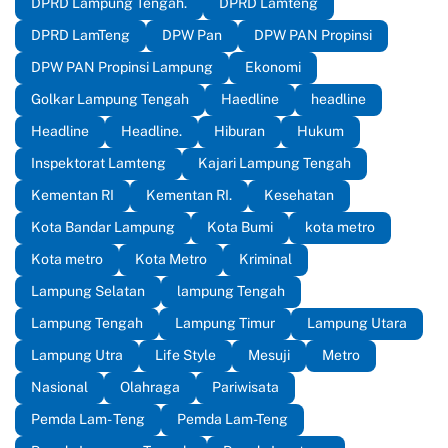
DPRD Lampung Tengah.
DPRD Lamteng
DPRD LamTeng
DPW Pan
DPW PAN Propinsi
DPW PAN Propinsi Lampung
Ekonomi
Golkar Lampung Tengah
Haedline
headline
Headline
Headline.
Hiburan
Hukum
Inspektorat Lamteng
Kajari Lampung Tengah
Kementan RI
Kementan RI.
Kesehatan
Kota Bandar Lampung
Kota Bumi
kota metro
Kota metro
Kota Metro
Kriminal
Lampung Selatan
lampung Tengah
Lampung Tengah
Lampung Timur
Lampung Utara
Lampung Utra
Life Style
Mesuji
Metro
Nasional
Olahraga
Pariwisata
Pemda Lam- Teng
Pemda Lam-Teng