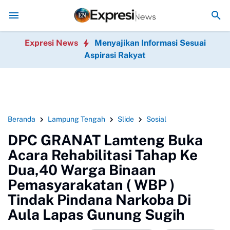
dan Relawan Putri Zulkifli Hasan (PZH)resmi di lantik , sekaligus R
Expresi News
Menyajikan Informasi Sesuai
Aspirasi Rakyat
Beranda
Lampung Tengah
Slide
Sosial
DPC GRANAT Lamteng Buka
Acara Rehabilitasi Tahap Ke
Dua,40 Warga Binaan
Pemasyarakatan ( WBP )
Tindak Pindana Narkoba Di
Aula Lapas Gunung Sugih