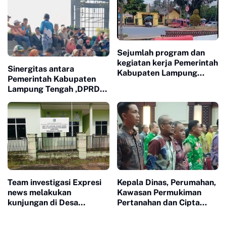
Sejumlah program dan
kegiatan kerja Pemerintah
Sinergitas antara
Kabupaten Lampung
Pemerintah Kabupaten
Tengah, yang telah
Lampung Tengah ,DPRD
direncanakan untuk tahun
Kabupaten Lampung
anggaran 2026 diduga
Tengah , Dinas DLH ,dan
kuat mengalami
Disporapar Lam- Teng
kelumpuhan total
untuk menciptakan
Daerah yang Bersih dan
Sehat.
Team investigasi Expresi
Kepala Dinas, Perumahan,
news melakukan
Kawasan Permukiman
kunjungan di Desa
Pertanahan dan Cipta
gunung mekar Untuk
Karya ( DPKP2CK) Irfan
mengukap Fakta di
Toga Setiawan, SE.MM,