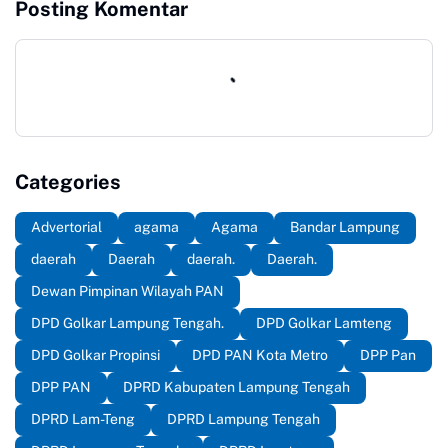
Posting Komentar
lapangan, atas dugaan
mengikuti Pendidikan
Kasus Korupsi..
Kepemimpinan Nasional (
PKN) Tingkat II Angkatan
24 tahun 2026.
Categories
Advertorial
agama
Agama
Bandar Lampung
daerah
Daerah
daerah.
Daerah.
Dewan Pimpinan Wilayah PAN
DPD Golkar Lampung Tengah.
DPD Golkar Lamteng
DPD Golkar Propinsi
DPD PAN Kota Metro
DPP Pan
DPP PAN
DPRD Kabupaten Lampung Tengah
DPRD Lam-Teng
DPRD Lampung Tengah