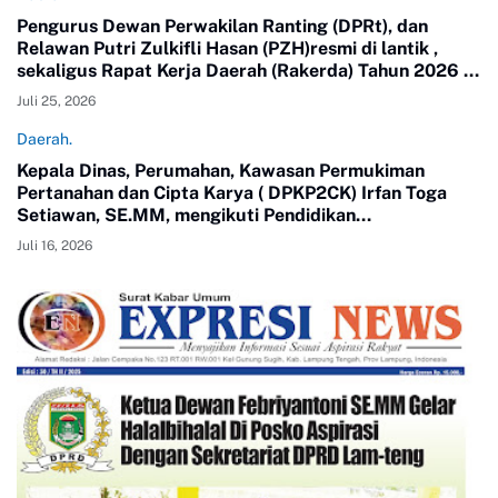
Pengurus Dewan Perwakilan Ranting (DPRt), dan
Relawan Putri Zulkifli Hasan (PZH)resmi di lantik ,
sekaligus Rapat Kerja Daerah (Rakerda) Tahun 2026 di
Gedung Sesat Kota Pemerintah Kota Metro
Juli 25, 2026
Daerah.
Kepala Dinas, Perumahan, Kawasan Permukiman
Pertanahan dan Cipta Karya ( DPKP2CK) Irfan Toga
Setiawan, SE.MM, mengikuti Pendidikan
Kepemimpinan Nasional ( PKN) Tingkat II Angkatan 24
Juli 16, 2026
tahun 2026.