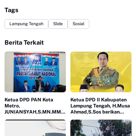
Tags
Lampung Tengah
Slide
Sosial
Berita Terkait
Ketua DPD PAN Kota
Ketua DPD II Kabupaten
Metro,
Lampung Tengah, H.Musa
JUNIANSYAH,S.MN.MM,
Ahmad,S.Sos berikan
Melaksanakan Kegiatan
apresiasi Kepada Bapak
Buka Bersama di Kantor
Pembangunan Indonesia
DPD
H.M. Soeharto