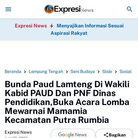
Relawan Putri Zulkifli Hasan (PZH)resmi di lantik , sekaligus Rapat
Expresi News
Menyajikan Informasi Sesuai
Aspirasi Rakyat
Beranda
Lampung Tengah
Seni Budaya
Slide
Sosial
Bunda Paud Lamteng Di Wakili
Kabid PAUD Dan PNF Dinas
Pendidikan,Buka Acara Lomba
Mewarnai Mamamia
Kecamatan Putra Rumbia
Expresi News
Bagikan