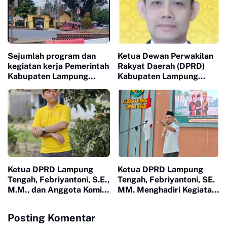
kampung nambah Rejo
2026.
kec. Kotagajah, kampung
Sidomulyo Kec. Punggur)
Sejumlah program dan
Ketua Dewan Perwakilan
kegiatan kerja Pemerintah
Rakyat Daerah (DPRD)
Kabupaten Lampung
Kabupaten Lampung
Tengah, yang telah
Tengah,
direncanakan untuk tahun
Febriyantoni,.S.E.,M.M
anggaran 2026 diduga
mengimbau seluruh
kuat mengalami
lapisan masyarakat untuk
kelumpuhan total
menjaga kerukunan dan
toleransi antar umat
beragama
Ketua DPRD Lampung
Ketua DPRD Lampung
Tengah, Febriyantoni, S.E.,
Tengah, Febriyantoni, SE.
M.M., dan Anggota Komisi
MM. Menghadiri Kegiatan
V DPR RI, Ir. Hanan A.
acara Anjau Silau di Kejari
Rozak, M.S.,yang juga
Lampung Tengah
Posting Komentar
Ketua Partai Golkar