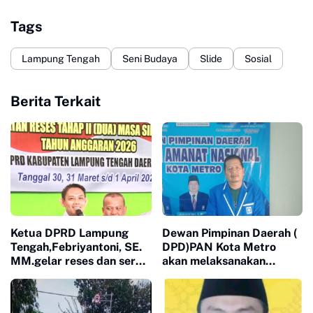
Tags
Lampung Tengah
Seni Budaya
Slide
Sosial
Berita Terkait
Ketua DPRD Lampung
Dewan Pimpinan Daerah (
Tengah,Febriyantoni, SE.
DPD)PAN Kota Metro
MM.gelar reses dan serap
akan melaksanakan
aspirasi masyarakat di
MUSCAB yang rencana
dapil 1 ( kampung putra
akan dilaksanakan pada
buyut kec. Gunung Sugih,
hari minggu 12 April