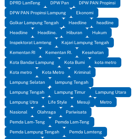
DPRD LamTeng
DPW Pan
DPW PAN Propinsi
DPW PAN Propinsi Lampung
Ekonomi
Golkar Lampung Tengah
Haedline
headline
Headline
Headline.
Hiburan
Hukum
Inspektorat Lamteng
Kajari Lampung Tengah
Kementan RI
Kementan RI.
Kesehatan
Kota Bandar Lampung
Kota Bumi
kota metro
Kota metro
Kota Metro
Kriminal
Lampung Selatan
lampung Tengah
Lampung Tengah
Lampung Timur
Lampung Utara
Lampung Utra
Life Style
Mesuji
Metro
Nasional
Olahraga
Pariwisata
Pemda Lam- Teng
Pemda Lam-Teng
Pemda Lampung Tengah
Pemda Lamteng