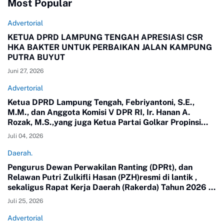
Most Popular
Advertorial
KETUA DPRD LAMPUNG TENGAH APRESIASI CSR
HKA BAKTER UNTUK PERBAIKAN JALAN KAMPUNG
PUTRA BUYUT
Juni 27, 2026
Advertorial
Ketua DPRD Lampung Tengah, Febriyantoni, S.E.,
M.M., dan Anggota Komisi V DPR RI, Ir. Hanan A.
Rozak, M.S.,yang juga Ketua Partai Golkar Propinsi
Lampung meninjau langsung jalan di Kampung Putra
Juli 04, 2026
Buyut, Kecamatan Gunung Sugih.
Daerah.
Pengurus Dewan Perwakilan Ranting (DPRt), dan
Relawan Putri Zulkifli Hasan (PZH)resmi di lantik ,
sekaligus Rapat Kerja Daerah (Rakerda) Tahun 2026 di
Gedung Sesat Kota Pemerintah Kota Metro
Juli 25, 2026
Advertorial