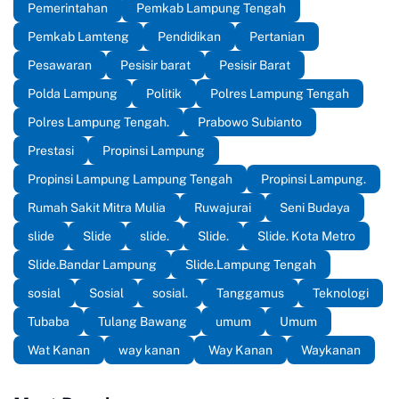
Pemerintahan
Pemkab Lampung Tengah
Pemkab Lamteng
Pendidikan
Pertanian
Pesawaran
Pesisir barat
Pesisir Barat
Polda Lampung
Politik
Polres Lampung Tengah
Polres Lampung Tengah.
Prabowo Subianto
Prestasi
Propinsi Lampung
Propinsi Lampung Lampung Tengah
Propinsi Lampung.
Rumah Sakit Mitra Mulia
Ruwajurai
Seni Budaya
slide
Slide
slide.
Slide.
Slide. Kota Metro
Slide.Bandar Lampung
Slide.Lampung Tengah
sosial
Sosial
sosial.
Tanggamus
Teknologi
Tubaba
Tulang Bawang
umum
Umum
Wat Kanan
way kanan
Way Kanan
Waykanan