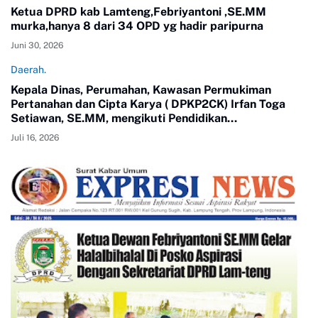
Ketua DPRD kab Lamteng,Febriyantoni ,SE.MM
murka,hanya 8 dari 34 OPD yg hadir paripurna
Juni 30, 2026
Daerah.
Kepala Dinas, Perumahan, Kawasan Permukiman
Pertanahan dan Cipta Karya ( DPKP2CK) Irfan Toga
Setiawan, SE.MM, mengikuti Pendidikan
Kepemimpinan Nasional ( PKN) Tingkat II Angkatan 24
Juli 16, 2026
tahun 2026.