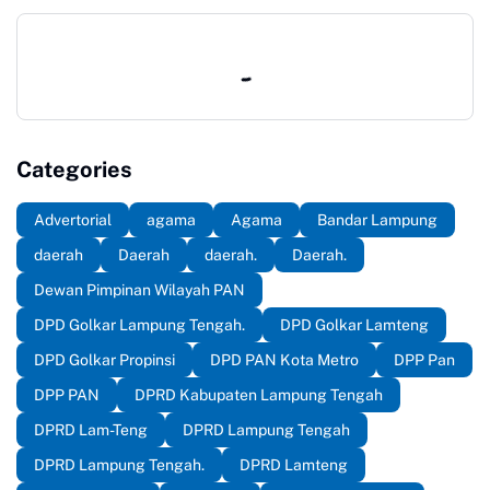
Propinsi Lampung
meninjau langsung jalan
di Kampung Putra Buyut,
Kecamatan Gunung Sugih.
Categories
Advertorial
agama
Agama
Bandar Lampung
daerah
Daerah
daerah.
Daerah.
Dewan Pimpinan Wilayah PAN
DPD Golkar Lampung Tengah.
DPD Golkar Lamteng
DPD Golkar Propinsi
DPD PAN Kota Metro
DPP Pan
DPP PAN
DPRD Kabupaten Lampung Tengah
DPRD Lam-Teng
DPRD Lampung Tengah
DPRD Lampung Tengah.
DPRD Lamteng