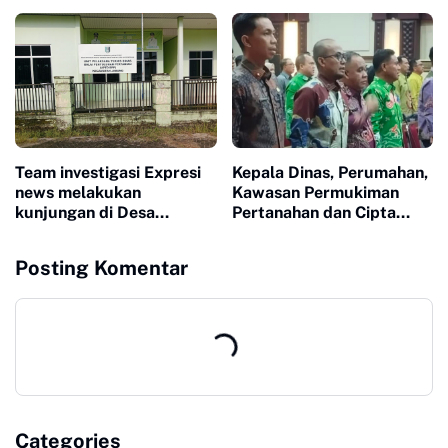
Optimal.. disini perlu
PERBAIKAN JALAN
Fungsinya Inspektorat
KAMPUNG PUTRA
DiLampung Tengah
BUYUT
Team investigasi Expresi
Kepala Dinas, Perumahan,
news melakukan
Kawasan Permukiman
kunjungan di Desa
Pertanahan dan Cipta
gunung mekar Untuk
Karya ( DPKP2CK) Irfan
mengukap Fakta di
Toga Setiawan, SE.MM,
Posting Komentar
lapangan, atas dugaan
mengikuti Pendidikan
Kasus Korupsi..
Kepemimpinan Nasional (
PKN) Tingkat II Angkatan
24 tahun 2026.
Categories