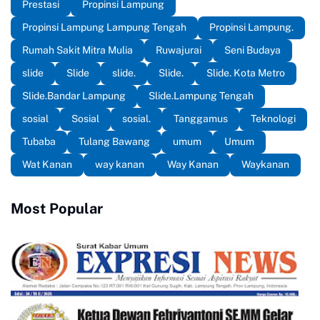
Prestasi
Propinsi Lampung
Propinsi Lampung Lampung Tengah
Propinsi Lampung.
Rumah Sakit Mitra Mulia
Ruwajurai
Seni Budaya
slide
Slide
slide.
Slide.
Slide. Kota Metro
Slide.Bandar Lampung
Slide.Lampung Tengah
sosial
Sosial
sosial.
Tanggamus
Teknologi
Tubaba
Tulang Bawang
umum
Umum
Wat Kanan
way kanan
Way Kanan
Waykanan
Most Popular