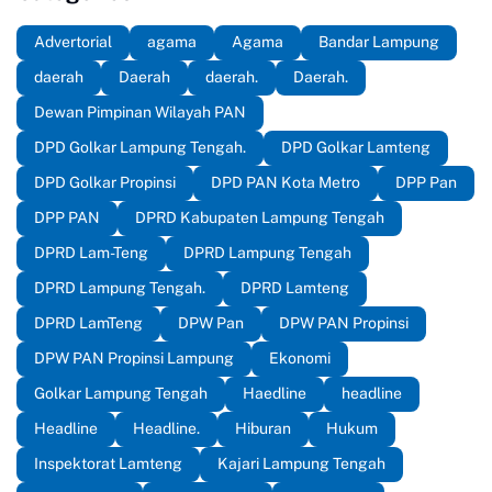
Advertorial
agama
Agama
Bandar Lampung
daerah
Daerah
daerah.
Daerah.
Dewan Pimpinan Wilayah PAN
DPD Golkar Lampung Tengah.
DPD Golkar Lamteng
DPD Golkar Propinsi
DPD PAN Kota Metro
DPP Pan
DPP PAN
DPRD Kabupaten Lampung Tengah
DPRD Lam-Teng
DPRD Lampung Tengah
DPRD Lampung Tengah.
DPRD Lamteng
DPRD LamTeng
DPW Pan
DPW PAN Propinsi
DPW PAN Propinsi Lampung
Ekonomi
Golkar Lampung Tengah
Haedline
headline
Headline
Headline.
Hiburan
Hukum
Inspektorat Lamteng
Kajari Lampung Tengah