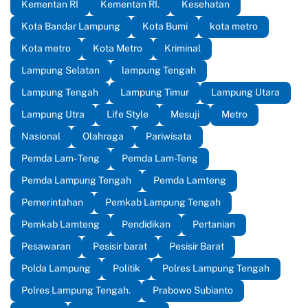
Kementan RI
Kementan RI.
Kesehatan
Kota Bandar Lampung
Kota Bumi
kota metro
Kota metro
Kota Metro
Kriminal
Lampung Selatan
lampung Tengah
Lampung Tengah
Lampung Timur
Lampung Utara
Lampung Utra
Life Style
Mesuji
Metro
Nasional
Olahraga
Pariwisata
Pemda Lam- Teng
Pemda Lam-Teng
Pemda Lampung Tengah
Pemda Lamteng
Pemerintahan
Pemkab Lampung Tengah
Pemkab Lamteng
Pendidikan
Pertanian
Pesawaran
Pesisir barat
Pesisir Barat
Polda Lampung
Politik
Polres Lampung Tengah
Polres Lampung Tengah.
Prabowo Subianto