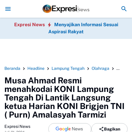
 Relawan Putri Zulkifli Hasan (PZH)resmi di lantik , sekaligus Rapat
Expresi News
Menyajikan Informasi Sesuai
Aspirasi Rakyat
Beranda
Headline
Lampung Tengah
Olahraga
Slide
Musa Ahmad Resmi
menahkodai KONI Lampung
Tengah Di Lantik Langsung
ketua Harian KONI Brigjen TNI
( Purn) Amalasyah Tarmizi
Expresi News
Bagikan