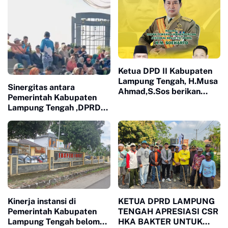
Ketua DPD II Kabupaten
Lampung Tengah, H.Musa
Sinergitas antara
Ahmad,S.Sos berikan
Pemerintah Kabupaten
apresiasi Kepada Bapak
Lampung Tengah ,DPRD
Pembangunan Indonesia
Kabupaten Lampung
H.M. Soeharto
Tengah , Dinas DLH ,dan
Disporapar Lam- Teng
untuk menciptakan
Daerah yang Bersih dan
Sehat.
Kinerja instansi di
KETUA DPRD LAMPUNG
Pemerintah Kabupaten
TENGAH APRESIASI CSR
Lampung Tengah belom
HKA BAKTER UNTUK