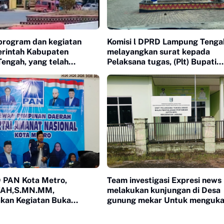
program dan kegiatan
Komisi l DPRD Lampung Tenga
erintah Kabupaten
melayangkan surat kepada
engah, yang telah
Pelaksana tugas, (Plt) Bupati
kan untuk tahun anggaran
Lampung Tengah guna memba
ga kuat mengalami
dugaan penyalahgunaan wew
n total
pergantian 4 Plt.Kepala Dinas
dilingkup Pemkab.Lamteng
 PAN Kota Metro,
Team investigasi Expresi news
AH,S.MN.MM,
melakukan kunjungan di Desa
kan Kegiatan Buka
gunung mekar Untuk menguk
i Kantor DPD
Fakta di lapangan, atas dugaa
Kasus Korupsi..