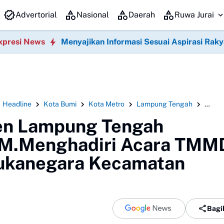
H)resmi di lantik , sekaligus Rapat Kerja Daerah (Rakerda) Tahun 20
Advertorial
Nasional
Daerah
Ruwa Jurai
xpresi News
Menyajikan Informasi Sesuai Aspirasi Raky
Headline
Kota Bumi
Kota Metro
Lampung Tengah
Lampu
en Lampung Tengah
M.Menghadiri Acara TMM
ukanegara Kecamatan
Bagi