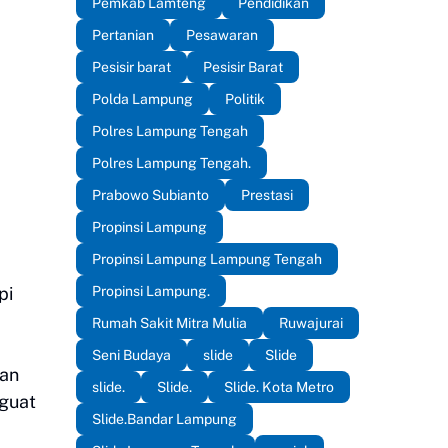
Pemkab Lamteng
Pendidikan
Pertanian
Pesawaran
Pesisir barat
Pesisir Barat
Polda Lampung
Politik
Polres Lampung Tengah
Polres Lampung Tengah.
Prabowo Subianto
Prestasi
Propinsi Lampung
Propinsi Lampung Lampung Tengah
Propinsi Lampung.
pi
Rumah Sakit Mitra Mulia
Ruwajurai
Seni Budaya
slide
Slide
an
slide.
Slide.
Slide. Kota Metro
guat
Slide.Bandar Lampung