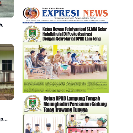
II Angkatan 24 tahun 2026.
h,
has
enang
ap
n