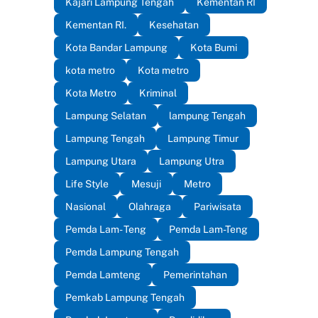
Kajari Lampung Tengah
Kementan RI
Kementan RI.
Kesehatan
Kota Bandar Lampung
Kota Bumi
kota metro
Kota metro
Kota Metro
Kriminal
Lampung Selatan
lampung Tengah
Lampung Tengah
Lampung Timur
Lampung Utara
Lampung Utra
Life Style
Mesuji
Metro
Nasional
Olahraga
Pariwisata
Pemda Lam- Teng
Pemda Lam-Teng
Pemda Lampung Tengah
Pemda Lamteng
Pemerintahan
Pemkab Lampung Tengah