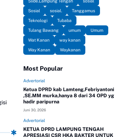
Slide.Lampung Tengah
sosial
Sosial
sosial.
Tanggamus
Teknologi
Tubaba
Tulang Bawang
umum
Umum
Wat Kanan
way kanan
Way Kanan
Waykanan
Most Popular
Advertorial
Ketua DPRD kab Lamteng,Febriyantoni
,SE.MM murka,hanya 8 dari 34 OPD yg
hadir paripurna
isi
Juni 30, 2026
Advertorial
KETUA DPRD LAMPUNG TENGAH
APRESIASI CSR HKA BAKTER UNTUK