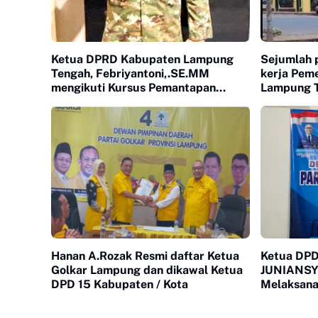
Ketua DPRD Kabupaten Lampung
Sejumlah 
Tengah, Febriyantoni,.SE.MM
kerja Pem
mengikuti Kursus Pemantapan
Lampung T
Pimpinan Daerah (KPPD) di Lembaga
direncana
Ketahanan Nasional (Lemhanas RI)
2026 didu
pada 15 April - 19 April 2026.
kelumpuha
Hanan A.Rozak Resmi daftar Ketua
Ketua DPD
Golkar Lampung dan dikawal Ketua
JUNIANSY
DPD 15 Kabupaten / Kota
Melaksana
Bersama d