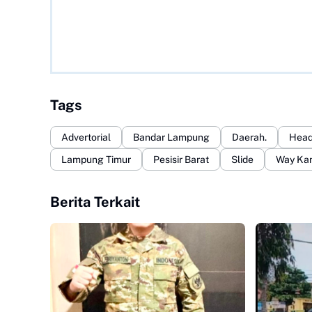
Tags
Advertorial
Bandar Lampung
Daerah.
Head
Lampung Timur
Pesisir Barat
Slide
Way Ka
Berita Terkait