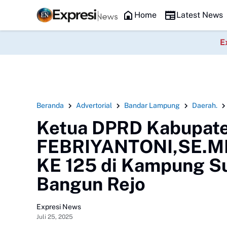
wan Perwakilan Ranting (DPRt), dan Relawan Putri Zulkifli Hasan (PZ
Headline
Home
Latest News
E
Beranda
Advertorial
Bandar Lampung
Daerah.
Ketua DPRD Kabupat
FEBRIYANTONI,SE.M
KE 125 di Kampung S
Bangun Rejo
Expresi News
Juli 25, 2025