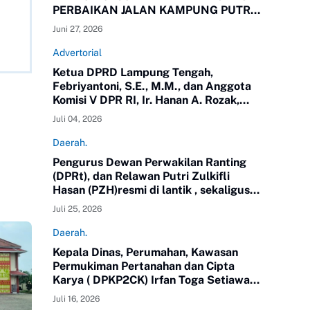
PERBAIKAN JALAN KAMPUNG PUTRA
BUYUT
Juni 27, 2026
Advertorial
Ketua DPRD Lampung Tengah,
Febriyantoni, S.E., M.M., dan Anggota
Komisi V DPR RI, Ir. Hanan A. Rozak,
M.S.,yang juga Ketua Partai Golkar
Juli 04, 2026
Propinsi Lampung meninjau langsung
jalan di Kampung Putra Buyut,
Daerah.
Kecamatan Gunung Sugih.
Pengurus Dewan Perwakilan Ranting
(DPRt), dan Relawan Putri Zulkifli
Hasan (PZH)resmi di lantik , sekaligus
Rapat Kerja Daerah (Rakerda) Tahun
Juli 25, 2026
2026 di Gedung Sesat Kota
Pemerintah Kota Metro
Daerah.
Kepala Dinas, Perumahan, Kawasan
Permukiman Pertanahan dan Cipta
Karya ( DPKP2CK) Irfan Toga Setiawan,
SE.MM, mengikuti Pendidikan
Juli 16, 2026
Kepemimpinan Nasional ( PKN) Tingkat