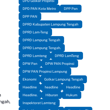
DPD Golkar Propinsi
DPD PAN Kota Metro
DPP Pan
DPP PAN
DPRD Kabupaten Lampung Tengah
DPRD Lam-Teng
DPRD Lampung Tengah
DPRD Lampung Tengah.
DPRD Lamteng
DPRD LamTeng
DPW Pan
DPW PAN Propinsi
DPW PAN Propinsi Lampung
Ekonomi
Golkar Lampung Tengah
Haedline
headline
Headline
n
Headline.
Hiburan
Hukum
ngah,
Inspektorat Lamteng