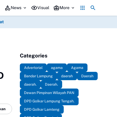
26 di Gedung Sesat Kota Pemerintah Kota Metro
Kepala Dinas, Perumaha
News
Visual
More
at
ng Timur
Pesisir Barat
Slide
Way Kanan
Categories
Advertorial
agama
Agama
D
Bandar Lampung
daerah
Daerah
daerah.
Daerah.
Dewan Pimpinan Wilayah PAN
DPD Golkar Lampung Tengah.
kan
DPD Golkar Lamteng