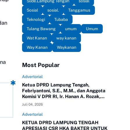
Slide.Lampung Tengah
sosial
Sosial
sosial.
Tanggamus
Teknologi
Tubaba
dan
Tulang Bawang
umum
Umum
Wat Kanan
way kanan
Way Kanan
Waykanan
ena
Most Popular
Advertorial
Ketua DPRD Lampung Tengah,
Febriyantoni, S.E., M.M., dan Anggota
Komisi V DPR RI, Ir. Hanan A. Rozak,
M.S.,yang juga Ketua Partai Golkar
Juli 04, 2026
Propinsi Lampung meninjau langsung
jalan di Kampung Putra Buyut,
Advertorial
Kecamatan Gunung Sugih.
KETUA DPRD LAMPUNG TENGAH
APRESIASI CSR HKA BAKTER UNTUK