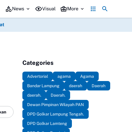
 Relawan Putri Zulkifli Hasan (PZH)resmi di lantik , sekaligus Rapa
News
Visual
More
at
Categories
Advertorial
agama
Agama
Bandar Lampung
daerah
Daerah
daerah.
Daerah.
Dewan Pimpinan Wilayah PAN
kan
DPD Golkar Lampung Tengah.
DPD Golkar Lamteng