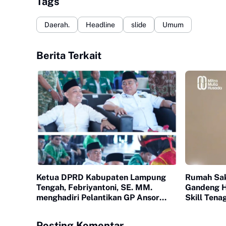
Tags
Daerah.
Headline
slide
Umum
Berita Terkait
Ketua DPRD Kabupaten Lampung
Rumah Sak
Tengah, Febriyantoni, SE. MM.
Gandeng H
menghadiri Pelantikan GP Ansor
Skill Tena
Lampung Tengah, yang bertempat di
Nuwo Balak Kabupaten Lampung
Posting Komentar