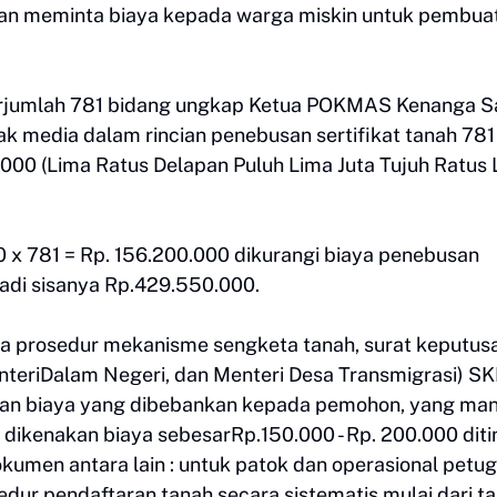
ngan meminta biaya kepada warga miskin untuk pembua
berjumlah 781 bidang ungkap Ketua POKMAS Kenanga S
wak media dalam rincian penebusan sertifikat tanah 781
0 (Lima Ratus Delapan Puluh Lima Juta Tujuh Ratus 
x 781 = Rp. 156.200.000 dikurangi biaya penebusan
 jadi sisanya Rp.429.550.000.
ia prosedur mekanisme sengketa tanah, surat keputus
nteriDalam Negeri, dan Menteri Desa Transmigrasi) S
an biaya yang dibebankan kepada pemohon, yang ma
dikenakan biaya sebesarRp.150.000 - Rp. 200.000 diti
kumen antara lain : untuk patok dan operasional petug
ur pendaftaran tanah secara sistematis mulai dari t