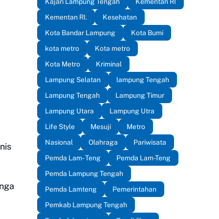
Kajari Lampung Tengah
Kementan RI
Kementan RI.
Kesehatan
Kota Bandar Lampung
Kota Bumi
kota metro
Kota metro
Kota Metro
Kriminal
Lampung Selatan
lampung Tengah
Lampung Tengah
Lampung Timur
Lampung Utara
Lampung Utra
Life Style
Mesuji
Metro
Nasional
Olahraga
Pariwisata
nis
Pemda Lam- Teng
Pemda Lam-Teng
Pemda Lampung Tengah
nga
Pemda Lamteng
Pemerintahan
Pemkab Lampung Tengah