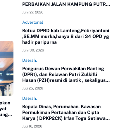
PERBAIKAN JALAN KAMPUNG PUTRA
BUYUT
Juni 27, 2026
Advertorial
Ketua DPRD kab Lamteng,Febriyantoni
,SE.MM murka,hanya 8 dari 34 OPD yg
hadir paripurna
Juni 30, 2026
Daerah.
Pengurus Dewan Perwakilan Ranting
(DPRt), dan Relawan Putri Zulkifli
Hasan (PZH)resmi di lantik , sekaligus
Rapat Kerja Daerah (Rakerda) Tahun
Juli 25, 2026
2026 di Gedung Sesat Kota
Pemerintah Kota Metro
Daerah.
apkan
Kepala Dinas, Perumahan, Kawasan
yat
Permukiman Pertanahan dan Cipta
pung
Karya ( DPKP2CK) Irfan Toga Setiawan,
SE.MM, mengikuti Pendidikan
Juli 16, 2026
Kepemimpinan Nasional ( PKN) Tingkat