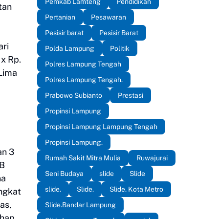
Pemkab Lamteng
Pendidikan
tan
Pertanian
Pesawaran
Pesisir barat
Pesisir Barat
ari
Polda Lampung
Politik
 x Rp.
Polres Lampung Tengah
Lima
Polres Lampung Tengah.
Prabowo Subianto
Prestasi
Propinsi Lampung
Propinsi Lampung Lampung Tengah
Propinsi Lampung.
an 3
Rumah Sakit Mitra Mulia
Ruwajurai
KB
Seni Budaya
slide
Slide
na
slide.
Slide.
Slide. Kota Metro
ngkat
as,
Slide.Bandar Lampung
ahap