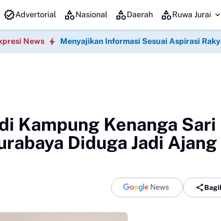
Pengurus Dewan Perwakilan Ranting (DPRt), dan
Advertorial
Nasional
Daerah
Ruwa Jurai
xpresi News
Menyajikan Informasi Sesuai Aspirasi Raky
 di Kampung Kenanga Sari
rabaya Diduga Jadi Ajang
Bagi