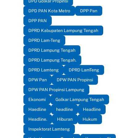
DPD Golkar Propinsi
DPD PAN Kota Metro
DPP Pan
DPP PAN
DPRD Kabupaten Lampung Tengah
DPRD Lam-Teng
DPRD Lampung Tengah
DPRD Lampung Tengah.
DPRD Lamteng
DPRD LamTeng
DPW Pan
DPW PAN Propinsi
DPW PAN Propinsi Lampung
Ekonomi
Golkar Lampung Tengah
Haedline
headline
Headline
Headline.
Hiburan
Hukum
Inspektorat Lamteng